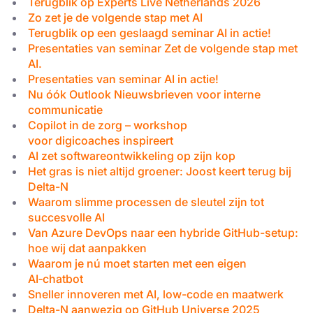
Terugblik op Experts Live Netherlands 2026
Zo zet je de volgende stap met AI
Terugblik op een geslaagd seminar AI in actie!
Presentaties van seminar Zet de volgende stap met
AI.
Presentaties van seminar AI in actie!
Nu óók Outlook Nieuwsbrieven voor interne
communicatie
Copilot in de zorg – workshop
voor digicoaches inspireert
AI zet softwareontwikkeling op zijn kop
Het gras is niet altijd groener: Joost keert terug bij
Delta-N
Waarom slimme processen de sleutel zijn tot
succesvolle AI
Van Azure DevOps naar een hybride GitHub-setup:
hoe wij dat aanpakken
Waarom je nú moet starten met een eigen
AI‑chatbot
Sneller innoveren met AI, low-code en maatwerk
Delta-N aanwezig op GitHub Universe 2025