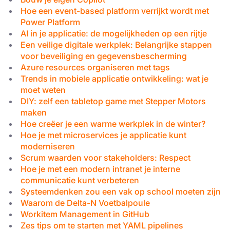
noodzakelijk
Hoe een event-based platform verrijkt wordt met
Power Platform
AI in je applicatie: de mogelijkheden op een rijtje
Functioneel
Niet-
Een veilige digitale werkplek: Belangrijke stappen
geclassificeerd
voor beveiliging en gegevensbescherming
Azure resources organiseren met tags
Trends in mobiele applicatie ontwikkeling: wat je
moet weten
DIY: zelf een tabletop game met Stepper Motors
ALLES ACCEPTEREN
maken
Hoe creëer je een warme werkplek in de winter?
Hoe je met microservices je applicatie kunt
ALLES AFWIJZEN
moderniseren
Scrum waarden voor stakeholders: Respect
DETAILS WEERGEVEN
Hoe je met een modern intranet je interne
communicatie kunt verbeteren
Systeemdenken zou een vak op school moeten zijn
Waarom de Delta-N Voetbalpoule
Workitem Management in GitHub
Zes tips om te starten met YAML pipelines