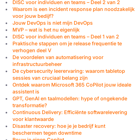
DISC voor individuen en teams – Deel 2 van 2
Waarom is een incident response plan noodzakelijk
voor jouw bedijf?
Jouw DevOps is niet mijn DevOps
MVP – wat is het nu eigenlijk
×
DISC voor individuen en teams – Deel 1 van 2
Deze website maakt gebruik
Praktische stappen om je release frequentie te
verhogen deel V
van cookies.
De voordelen van automatisering voor
We gebruiken cookies om inhoud en
infrastructuurbeheer
advertenties te personaliseren en om ons
De cybersecurity leerervaring: waarom tabletop
verkeer te analyseren. We delen ook
sessies van cruciaal belang zijn
Ontdek waarom Microsoft 365 CoPilot jouw ideale
informatie over uw gebruik van onze site
assistent is
met onze advertentie- en analysepartners,
GPT, GenAI en taalmodellen: hype of ongekende
die deze kunnen combineren met andere
transformatie?
informatie die u aan hen heeft verstrekt of
Continuous Delivery: Efficiënte softwarelevering
die zij hebben verzameld door uw gebruik
voor klantwaarde
van hun diensten.
Privacybeleid
Disaster recovery: hoe je je bedrijf kunt
beschermen tegen downtime
Strikt
Prestatie
Targeting
Bouw je eigen Copilot