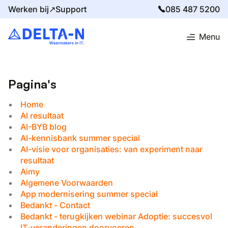
Werken bij↗
Support
085 487 5200
Menu
Home
Sitemap
Pagina's
Home
AI resultaat
AI-BYB blog
AI-kennisbank summer special
AI-visie voor organisaties: van experiment naar
resultaat
Aimy
Algemene Voorwaarden
App modernisering summer special
Bedankt - Contact
Bedankt - terugkijken webinar Adoptie: succesvol
IT-veranderingen doorvoeren