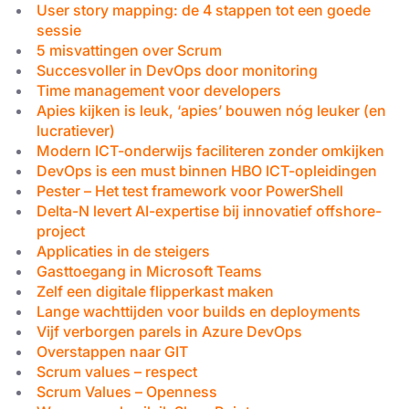
User story mapping: de 4 stappen tot een goede
sessie
5 misvattingen over Scrum
Succesvoller in DevOps door monitoring
Time management voor developers
Apies kijken is leuk, ‘apies’ bouwen nóg leuker (en
lucratiever)
Modern ICT-onderwijs faciliteren zonder omkijken
DevOps is een must binnen HBO ICT-opleidingen
Pester – Het test framework voor PowerShell
Delta-N levert AI-expertise bij innovatief offshore-
project
Applicaties in de steigers
Blijf voorop met inzicht
Gasttoegang in Microsoft Teams
Zelf een digitale flipperkast maken
dat werkt
Lange wachttijden voor builds en deployments
Vijf verborgen parels in Azure DevOps
Ontvang 6 keer per jaar updates, events en
Overstappen naar GIT
succesverhalen in je inbox.
Scrum values – respect
Scrum Values – Openness