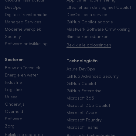
DevOps
Effectief aan de slag met Copilot
Digitale Transformatie
DevOps as a service
Managed Services
GitHub Copilot adoptie
Moderne werkplek
Maatwerk Software Ontwikkeling
Security
Slimme kennisbanken
Software ontwikkeling
Bekijk alle oplossingen
Sectoren
Technologieën
Bouw en Techniek
Azure DevOps
Energie en water
GitHub Advanced Security
Industrie
GitHub Copilot
Logistiek
GitHub Enterprise
Musea
Microsoft 365
Onderwijs
Microsoft 365 Copilot
Overheid
Microsoft Azure
Software
Microsoft Foundry
Zorg
Microsoft Teams
Bekijk alle sectoren
Bekijk alle technologieën