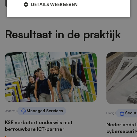
DETAILS WEERGEVEN
Resultaat in de praktijk
Managed Services
Onderwijs
Securi
Overige
KSE verbetert onderwijs met
Nederlands 
betrouwbare ICT-partner
cybersecurit