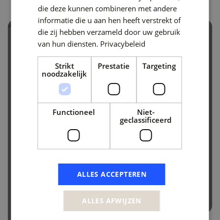
die deze kunnen combineren met andere
informatie die u aan hen heeft verstrekt of
die zij hebben verzameld door uw gebruik
van hun diensten.
Privacybeleid
Strikt
Prestatie
Targeting
noodzakelijk
“Delta-N heeft ons geholpen inzicht te
krijgen in de aandachtspunten qua
informatiebeveiliging. We weten nu
Functioneel
Niet-
veel beter waar we staan en hoe we
geclassificeerd
cybersecurity op orde kunnen brengen.
Daardoor kunnen we de veiligheid van
onze bedrijfsinformatie beter
waarborgen.”
ALLES ACCEPTEREN
Marco Kenson
CTO | GCO Global
ALLES AFWIJZEN