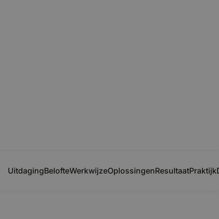
A
ı
my
denkt mee,
onze experts
doen de
rest.
Onze AI-agent bundelt alle kennis en oplossingen van
Delta-N en helpt je snel naar de juiste keuze. Onze
waarmakers zorgen vervolgens dat het écht werkt.
Uitdaging
Belofte
Werkwijze
Oplossingen
Resultaat
Praktijk