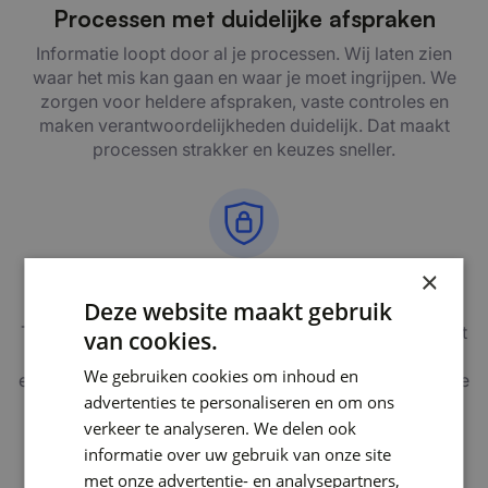
Processen met duidelijke afspraken
Informatie loopt door al je processen. Wij laten zien
waar het mis kan gaan en waar je moet ingrijpen. We
zorgen voor heldere afspraken, vaste controles en
maken verantwoordelijkheden duidelijk. Dat maakt
processen strakker en keuzes sneller.
×
Technologie die ondersteunt
Deze website maakt gebruik
Technologie sluit aan op mensen en processen en helpt
van cookies.
risico’s beheersbaar te houden. Met duidelijke keuzes
We gebruiken cookies om inhoud en
en een samenhangende inrichting werkt security vóór je
advertenties te personaliseren en om ons
organisatie, niet ertegen.
verkeer te analyseren. We delen ook
informatie over uw gebruik van onze site
met onze advertentie- en analysepartners,