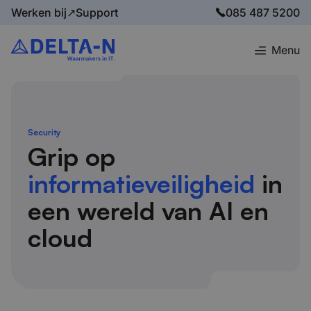
Werken bij↗
Support
085 487 5200
Menu
Home
Domeinen
Security
Security
Grip op
informatieveiligheid
in
een wereld van AI en
cloud