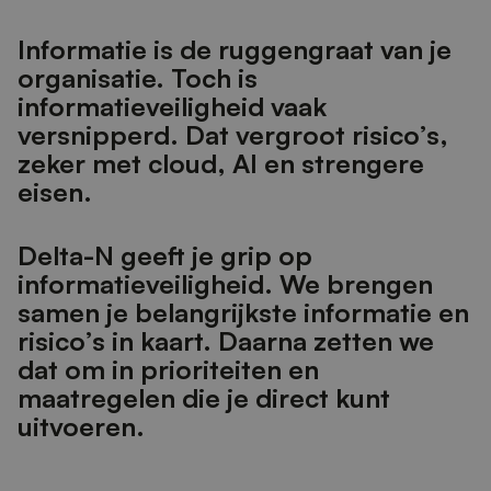
I
n
f
o
r
m
a
t
i
e
i
s
d
e
r
u
g
g
e
n
g
r
a
a
t
v
a
n
j
e
o
r
g
a
n
i
s
a
t
i
e
.
T
o
c
h
i
s
i
n
f
o
r
m
a
t
i
e
v
e
i
l
i
g
h
e
i
d
v
a
a
k
v
e
r
s
n
i
p
p
e
r
d
.
D
a
t
v
e
r
g
r
o
o
t
r
i
s
i
c
o
’
s
,
z
e
k
e
r
m
e
t
c
l
o
u
d
,
A
I
e
n
s
t
r
e
n
g
e
r
e
e
i
s
e
n
.
D
e
l
t
a
-
N
g
e
e
f
j
e
g
r
i
p
o
p
i
n
f
o
r
m
a
t
i
e
v
e
i
l
i
g
h
e
i
d
.
W
e
b
r
e
n
g
e
n
s
a
m
e
n
j
e
b
e
l
a
n
g
r
i
j
k
s
t
e
i
n
f
o
r
m
a
t
i
e
e
n
r
i
s
i
c
o
’
s
i
n
k
a
a
r
t
.
D
a
a
r
n
a
z
e
t
t
e
n
w
e
d
a
t
o
m
i
n
p
r
i
o
r
i
t
e
i
t
e
n
e
n
m
a
a
t
r
e
g
e
l
e
n
d
i
e
j
e
d
i
r
e
c
t
k
u
n
t
u
i
t
v
o
e
r
e
n
.