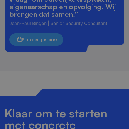
eigenaarschap en opvolging. Wij
brengen dat samen.”
Jean-Paul Bingen | Senior Security Consultant
Plan een gesprek
Klaar om te starten
met concrete