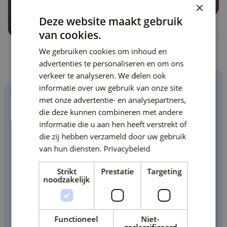
×
Deze website maakt gebruik
van cookies.
We gebruiken cookies om inhoud en
advertenties te personaliseren en om ons
verkeer te analyseren. We delen ook
informatie over uw gebruik van onze site
met onze advertentie- en analysepartners,
Ontdek hoe wij
die deze kunnen combineren met andere
informatie die u aan hen heeft verstrekt of
jouw
die zij hebben verzameld door uw gebruik
van hun diensten.
Privacybeleid
Onderwijsinstelling
Strikt
Prestatie
Targeting
of bestuur verder
noodzakelijk
helpen
Functioneel
Niet-
geclassificeerd