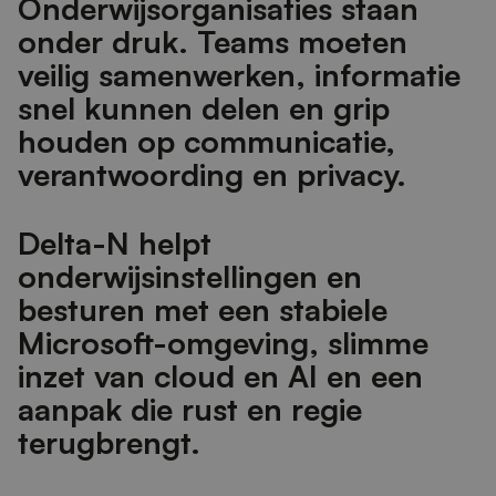
O
n
d
e
r
w
i
j
s
o
r
g
a
n
i
s
a
t
i
e
s
s
t
a
a
n
o
n
d
e
r
d
r
u
k
.
T
e
a
m
s
m
o
e
t
e
n
v
e
i
l
i
g
s
a
m
e
n
w
e
r
k
e
n
,
i
n
f
o
r
m
a
t
i
e
s
n
e
l
k
u
n
n
e
n
d
e
l
e
n
e
n
g
r
i
p
h
o
u
d
e
n
o
p
c
o
m
m
u
n
i
c
a
t
i
e
,
v
e
r
a
n
t
w
o
o
r
d
i
n
g
e
n
p
r
i
v
a
c
y
.
D
e
l
t
a
-
N
h
e
l
p
t
o
n
d
e
r
w
i
j
s
i
n
s
t
e
l
l
i
n
g
e
n
e
n
b
e
s
t
u
r
e
n
m
e
t
e
e
n
s
t
a
b
i
e
l
e
M
i
c
r
o
s
o
f
-
o
m
g
e
v
i
n
g
,
s
l
i
m
m
e
i
n
z
e
t
v
a
n
c
l
o
u
d
e
n
A
I
e
n
e
e
n
a
a
n
p
a
k
d
i
e
r
u
s
t
e
n
r
e
g
i
e
t
e
r
u
g
b
r
e
n
g
t
.