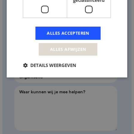
Plan een vrijblijvend adviesgesprek met een
van onze klant adviseurs.
Voornaam
*
ALLES ACCEPTEREN
Achternaam
*
ALLES AFWIJZEN
E-mail
*
Telefoonnummer
DETAILS WEERGEVEN
Organisatie
*
Waar kunnen wij je mee helpen?