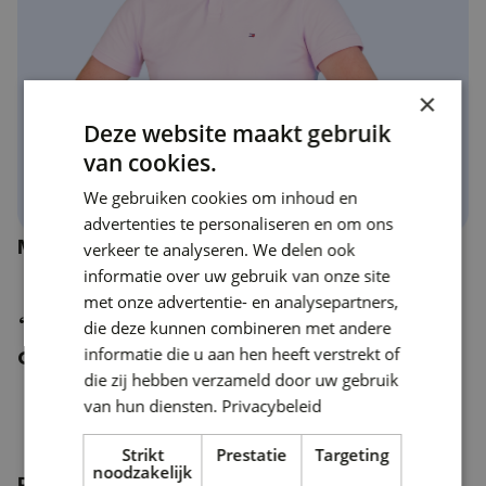
×
Deze website maakt gebruik
van cookies.
We gebruiken cookies om inhoud en
advertenties te personaliseren en om ons
Marcel Groennou
DevOps Consultant
verkeer te analyseren. We delen ook
informatie over uw gebruik van onze site
met onze advertentie- en analysepartners,
“Bij Delta-N is lef geen keuze, het is
die deze kunnen combineren met andere
onze manier van werken.”
informatie die u aan hen heeft verstrekt of
die zij hebben verzameld door uw gebruik
van hun diensten.
Privacybeleid
Strikt
Prestatie
Targeting
noodzakelijk
Pascal Kruijmel
Klant adviseur