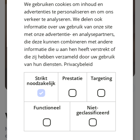
“Delta-N is voor ons een betrouwbare
We gebruiken cookies om inhoud en
partner. Als iets niet werkt zoals we
advertenties te personaliseren en om ons
willen, lossen we het samen op zodat
verkeer te analyseren. We delen ook
we verder kunnen. Geen gedoe,
informatie over uw gebruik van onze site
gewoon doorpakken. Daarna kijken we
met onze advertentie- en analysepartners,
wel hoe we het de volgende keer
die deze kunnen combineren met andere
kunnen voorkomen.”
informatie die u aan hen heeft verstrekt of
die zij hebben verzameld door uw gebruik
Leon Geers
van hun diensten.
Privacybeleid
adjunct-conrector | KSE
Strikt
Prestatie
Targeting
noodzakelijk
Functioneel
Niet-
geclassificeerd
Wij laten IT werken
Met meer dan 25 jaar ervaring in Microsoft-technologie
en security zorgen wij dat jouw IT stabiel, veilig en