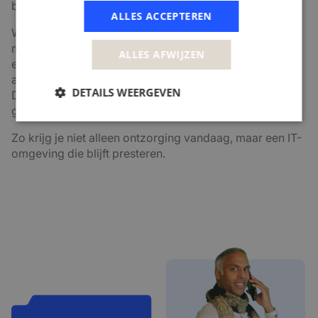
beheersbaar blijft.
ALLES ACCEPTEREN
We verbinden technologie met duidelijke processen,
mensen die weten wat ze doen en een cultuur waarin
ALLES AFWIJZEN
eigenaarschap centraal staat. Security zit verweven in
alles wat we beheren. Van werkplek tot cloud en
DETAILS WEERGEVEN
DevOps. Geen losse maatregelen, maar structureel
geborgd.
Zo krijg je niet alleen ontzorging vandaag, maar een IT-
omgeving die blijft presteren.