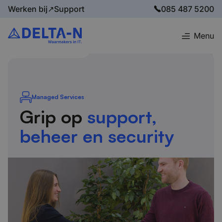
Werken bij↗
Support
085 487 5200
Menu
Home
Domeinen
Managed Services
Managed Services
Grip op
support,
beheer en security