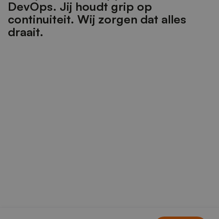
D
e
v
O
p
s
.
J
i
j
h
o
u
d
t
g
r
i
p
o
p
c
o
n
t
i
n
u
i
t
e
i
t
.
W
i
j
z
o
r
g
e
n
d
a
t
a
l
l
e
s
d
r
a
a
i
t
.
A
ı
my
denkt mee,
onze experts
doen de
rest.
Onze AI-agent bundelt alle kennis en oplossingen van
Delta-N en helpt je snel naar de juiste keuze. Onze
waarmakers zorgen vervolgens dat het écht werkt.