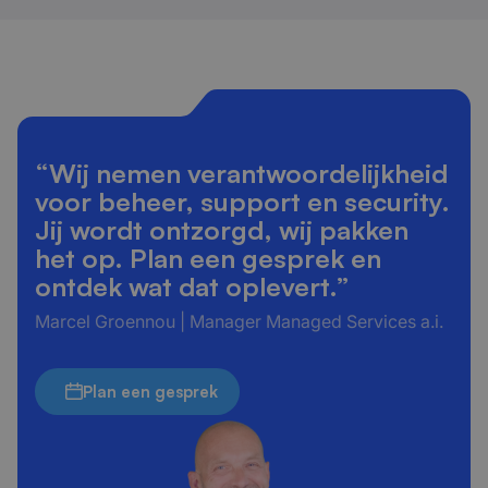
“Wij nemen verantwoordelijkheid
voor beheer, support en security.
Jij wordt ontzorgd, wij pakken
het op. Plan een gesprek en
ontdek wat dat oplevert.”
Marcel Groennou | Manager Managed Services a.i.
Plan een gesprek