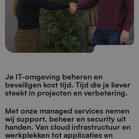
J
e
I
T
-
o
m
g
e
v
i
n
g
b
e
h
e
r
e
n
e
n
b
e
v
e
i
l
i
g
e
n
k
o
s
t
t
i
j
d
.
T
i
j
d
d
i
e
j
e
l
i
e
v
e
r
s
t
e
e
k
t
i
n
p
r
o
j
e
c
t
e
n
e
n
v
e
r
b
e
t
e
r
i
n
g
.
M
e
t
o
n
z
e
m
a
n
a
g
e
d
s
e
r
v
i
c
e
s
n
e
m
e
n
w
i
j
s
u
p
p
o
r
t
,
b
e
h
e
e
r
e
n
s
e
c
u
r
i
t
y
u
i
t
h
a
n
d
e
n
.
V
a
n
c
l
o
u
d
i
n
f
r
a
s
t
r
u
c
t
u
u
r
e
n
w
e
r
k
p
l
e
k
k
e
n
t
o
t
a
p
p
l
i
c
a
t
i
e
s
e
n