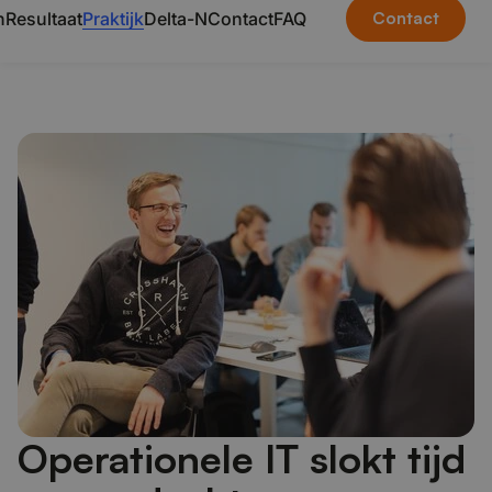
n
Resultaat
Praktijk
Delta-N
Contact
FAQ
Contact
Operationele IT slokt tijd