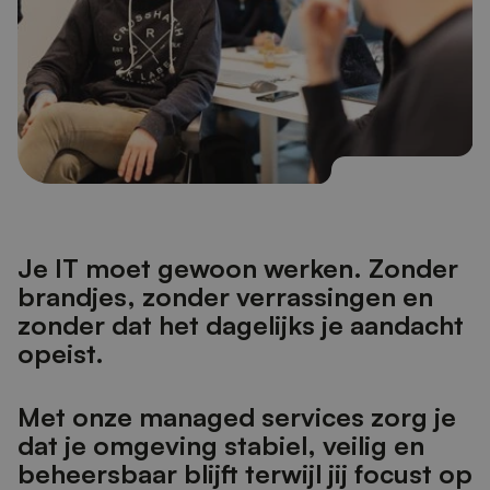
J
e
I
T
m
o
e
t
g
e
w
o
o
n
w
e
r
k
e
n
.
Z
o
n
d
e
r
b
r
a
n
d
j
e
s
,
z
o
n
d
e
r
v
e
r
r
a
s
s
i
n
g
e
n
e
n
z
o
n
d
e
r
d
a
t
h
e
t
d
a
g
e
l
i
j
k
s
j
e
a
a
n
d
a
c
h
t
o
p
e
i
s
t
.
M
e
t
o
n
z
e
m
a
n
a
g
e
d
s
e
r
v
i
c
e
s
z
o
r
g
j
e
d
a
t
j
e
o
m
g
e
v
i
n
g
s
t
a
b
i
e
l
,
v
e
i
l
i
g
e
n
b
e
h
e
e
r
s
b
a
a
r
b
l
i
j
f
t
e
r
w
i
j
l
j
i
j
f
o
c
u
s
t
o
p