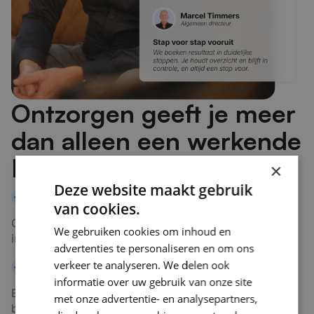
Ontzorgen geeft je meer
dan alleen een werkende
IT-omgeving.
×
Deze website maakt gebruik
Voorkom verstoringen
van cookies.
Continuïteit staat voorop: minder downtime, minder
We gebruiken cookies om inhoud en
incidenten en een stabiele IT-omgeving.
advertenties te personaliseren en om ons
verkeer te analyseren. We delen ook
Verklein risico’s
informatie over uw gebruik van onze site
Beperk security- en continuïteitsrisico’s met structureel
met onze advertentie- en analysepartners,
beheer en proactieve monitoring.