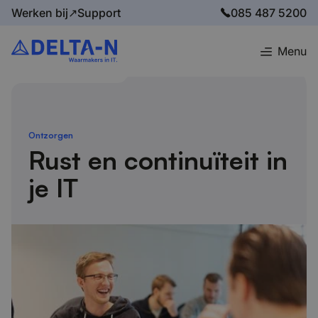
Werken bij↗
Support
085 487 5200
Menu
Home
Onze aanpak
Ontzorgen
Ontzorgen
Rust en continuïteit in
je IT