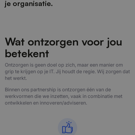
j
e
o
r
g
a
n
i
s
a
t
i
e
.
Wat ontzorgen voor jou
betekent
Ontzorgen is geen doel op zich, maar een manier om
grip te krijgen op je IT. Jij houdt de regie. Wij zorgen dat
het werkt.
Binnen ons partnership is ontzorgen één van de
werkvormen die we inzetten, vaak in combinatie met
ontwikkelen en innoveren/adviseren.