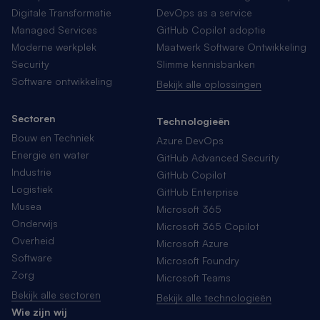
Digitale Transformatie
DevOps as a service
Managed Services
GitHub Copilot adoptie
Moderne werkplek
Maatwerk Software Ontwikkeling
Security
Slimme kennisbanken
Software ontwikkeling
Bekijk alle oplossingen
Sectoren
Technologieën
Bouw en Techniek
Azure DevOps
Energie en water
GitHub Advanced Security
Industrie
GitHub Copilot
Logistiek
GitHub Enterprise
Musea
Microsoft 365
Onderwijs
Microsoft 365 Copilot
Overheid
Microsoft Azure
Software
Microsoft Foundry
Zorg
Microsoft Teams
Bekijk alle sectoren
Bekijk alle technologieën
Wie zijn wij