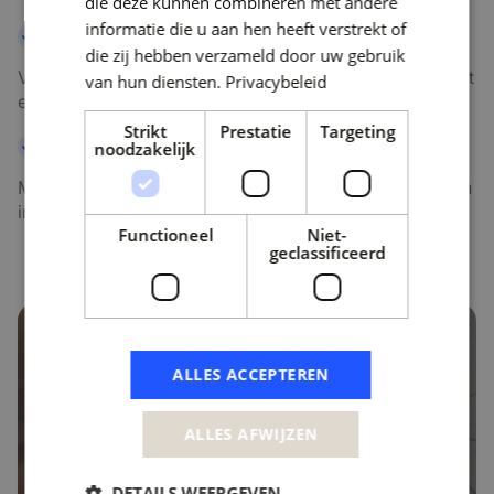
die deze kunnen combineren met andere
informatie die u aan hen heeft verstrekt of
Weet waar je aan toe bent
die zij hebben verzameld door uw gebruik
Voorspelbare kosten en duidelijke afspraken geven rust
van hun diensten.
Privacybeleid
en financiële controle.
Strikt
Prestatie
Targeting
Creëer ruimte voor vernieuwing
noodzakelijk
Minder operationele druk, meer tijd voor verbetering en
innovatie.
Functioneel
Niet-
geclassificeerd
ALLES ACCEPTEREN
ALLES AFWIJZEN
"De samenwerking met Delta-N heeft
DETAILS WEERGEVEN