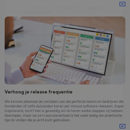
Strikt
Prestatie
Targeting
noodzakelijk
Functioneel
Niet-
geclassificeerd
ALLES ACCEPTEREN
ALLES AFWIJZEN
Verhoog je release frequentie
We kennen allemaal de verhalen van die perfecte teams en bedrijven die
DETAILS WEERGEVEN
honderden of zelfs duizenden keren per minuut software releasen. Super
inspirerend, toch? Het is geweldig om te horen welke stappen zij hebben
doorlopen, maar na zo'n succesverhaal is het vaak lastig om praktische
tips te vinden die je echt kunt gebruiken.