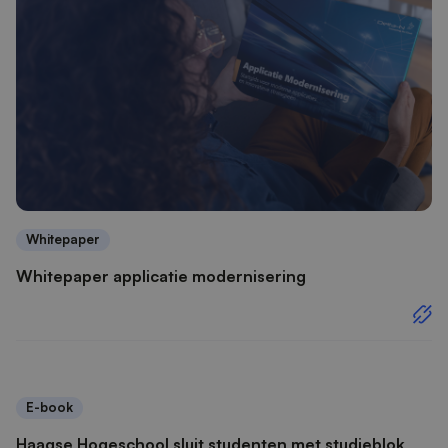
Whitepaper
Whitepaper applicatie modernisering
E-book
Haagse Hogeschool sluit studenten met studieblok