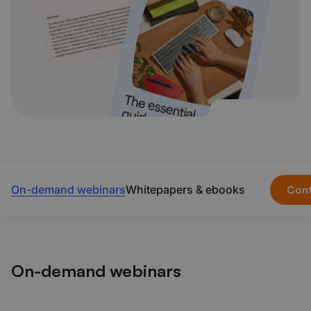
On-demand webinars
Whitepapers & ebooks
Cont
On-demand webinars