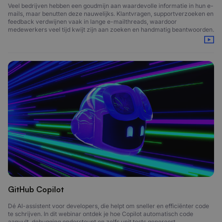
Veel bedrijven hebben een goudmijn aan waardevolle informatie in hun e-
mails, maar benutten deze nauwelijks. Klantvragen, supportverzoeken en
feedback verdwijnen vaak in lange e-mailthreads, waardoor
medewerkers veel tijd kwijt zijn aan zoeken en handmatig beantwoorden.
GitHub Copilot
Dé AI-assistent voor developers, die helpt om sneller en efficiënter code
te schrijven. In dit webinar ontdek je hoe Copilot automatisch code
aanvult, debugging ondersteunt en zelfs unit tests genereert.