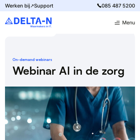
Werken bij↗
Support
085 487 5200
Menu
Home
Evenementen
Webinar AI in de zorg
On-demand webinars
Webinar AI in de zorg