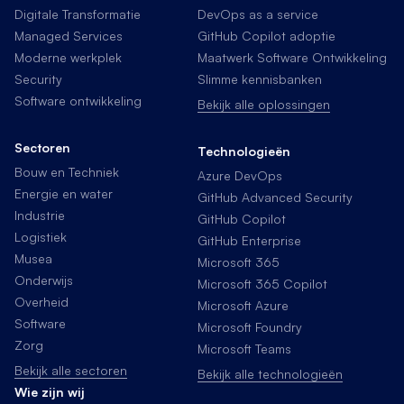
Digitale Transformatie
DevOps as a service
Managed Services
GitHub Copilot adoptie
Moderne werkplek
Maatwerk Software Ontwikkeling
Security
Slimme kennisbanken
Software ontwikkeling
Bekijk alle oplossingen
Sectoren
Technologieën
Bouw en Techniek
Azure DevOps
Energie en water
GitHub Advanced Security
Industrie
GitHub Copilot
Logistiek
GitHub Enterprise
Musea
Microsoft 365
Onderwijs
Microsoft 365 Copilot
Overheid
Microsoft Azure
Software
Microsoft Foundry
Zorg
Microsoft Teams
Bekijk alle sectoren
Bekijk alle technologieën
Wie zijn wij