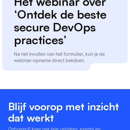
Het webinar over
‘Ontdek de beste
secure DevOps
practices’
Na het invullen van het formulier, kun je de
webinar-opname direct bekijken.
Blijf voorop met inzicht
dat werkt
Ontvang 6 keer per jaar updates, events en