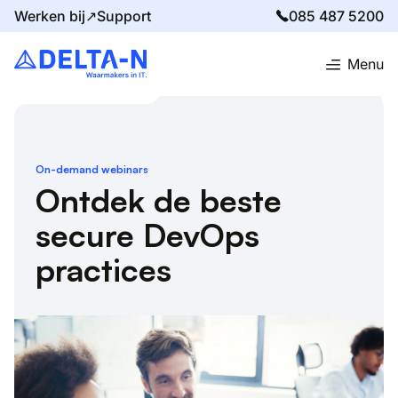
Werken bij↗
Support
085 487 5200
Menu
Home
Evenementen
Ontdek de beste secure DevOps practices
On-demand webinars
Ontdek de beste
secure DevOps
practices