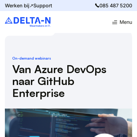
Werken bij↗
Support
085 487 5200
Menu
Home
Evenementen
Van Azure DevOps naar GitHub Enterprise
On-demand webinars
Van Azure DevOps
naar GitHub
Enterprise