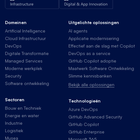
Domeinen
Uitgelichte oplossingen
Artificial Intelligence
AI agents
Cloud Infrastructuur
Applicatie modernisering
DevOps
Effectief aan de slag met Copilot
Digitale Transformatie
DevOps as a service
Managed Services
GitHub Copilot adoptie
Moderne werkplek
Maatwerk Software Ontwikkeling
Security
Slimme kennisbanken
Software ontwikkeling
Bekijk alle oplossingen
Sectoren
Technologieën
Bouw en Techniek
Azure DevOps
Energie en water
GitHub Advanced Security
Industrie
GitHub Copilot
Logistiek
GitHub Enterprise
Musea
Microsoft 365