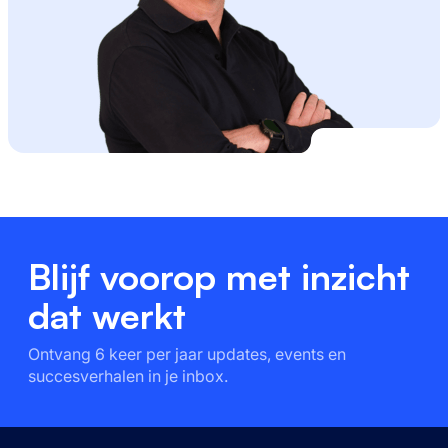
Blijf voorop met inzicht
dat werkt
Ontvang 6 keer per jaar updates, events en
succesverhalen in je inbox.