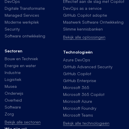
DevOps
Effectief aan de slag met Copilot
Digitale Transformatie
DevOps as a service
Managed Services
GitHub Copilot adoptie
Moderne werkplek
Maatwerk Software Ontwikkeling
Security
Slimme kennisbanken
Software ontwikkeling
Bekijk alle oplossingen
Sectoren
Technologieën
Bouw en Techniek
Azure DevOps
Energie en water
GitHub Advanced Security
Industrie
GitHub Copilot
Logistiek
GitHub Enterprise
Musea
Microsoft 365
Onderwijs
Microsoft 365 Copilot
Overheid
Microsoft Azure
Software
Microsoft Foundry
Zorg
Microsoft Teams
Bekijk alle sectoren
Bekijk alle technologieën
Wie zijn wij