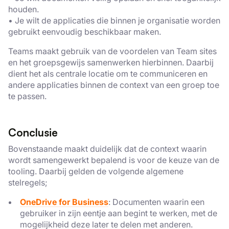
houden.
Strikt
Prestatie
Targeting
• Je wilt de applicaties die binnen je organisatie worden
noodzakelijk
gebruikt eenvoudig beschikbaar maken.
Teams maakt gebruik van de voordelen van Team sites
en het groepsgewijs samenwerken hierbinnen. Daarbij
Functioneel
Niet-
dient het als centrale locatie om te communiceren en
geclassificeerd
andere applicaties binnen de context van een groep toe
te passen.
Conclusie
ALLES ACCEPTEREN
Bovenstaande maakt duidelijk dat de context waarin
wordt samengewerkt bepalend is voor de keuze van de
ALLES AFWIJZEN
tooling. Daarbij gelden de volgende algemene
stelregels;
DETAILS WEERGEVEN
OneDrive for Business
: Documenten waarin een
gebruiker in zijn eentje aan begint te werken, met de
mogelijkheid deze later te delen met anderen.