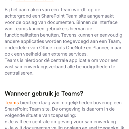
Bij het aanmaken van een Team wordt op de
achtergrond een SharePoint Team site aangemaakt
voor de opslag van documenten. Binnen de interface
van Teams kunnen gebruikers hiervan de
functionaliteiten benutten. Tevens kunnen er eenvoudig
andere applicaties worden toegevoegd aan een Team,
×
onderdelen van Office zoals OneNote en Planner, maar
Deze website maakt gebruik
ook een veelheid aan externe services.
Teams is hierdoor dé centrale applicatie om voor een
van cookies.
vast samenwerkingsverband alle benodigdheden te
We gebruiken cookies om inhoud en
centraliseren.
advertenties te personaliseren en om ons
verkeer te analyseren. We delen ook
Wanneer gebruik je Teams?
informatie over uw gebruik van onze site
met onze advertentie- en analysepartners,
Teams
biedt een laag van mogelijkheden bovenop een
die deze kunnen combineren met andere
SharePoint Team site. De omgeving is daarom in de
informatie die u aan hen heeft verstrekt of
volgende situatie van toepassing:
die zij hebben verzameld door uw gebruik
• Je wilt een centrale omgeving voor samenwerking.
van hun diensten.
Privacybeleid
• Je wilt documenten veilig opslaan en snel toegankelijk