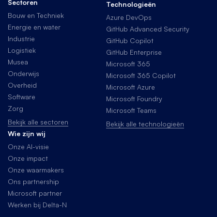
Sectoren
Technologieën
Bouw en Techniek
Azure DevOps
Energie en water
GitHub Advanced Security
Industrie
GitHub Copilot
Logistiek
GitHub Enterprise
Musea
Microsoft 365
Onderwijs
Microsoft 365 Copilot
Overheid
Microsoft Azure
Software
Microsoft Foundry
Zorg
Microsoft Teams
Bekijk alle sectoren
Bekijk alle technologieën
Wie zijn wij
Onze AI-visie
Onze impact
Onze waarmakers
Ons partnership
Microsoft partner
Werken bij Delta-N