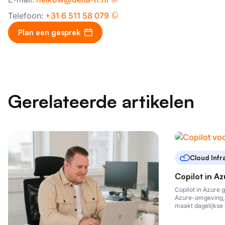
Telefoon:
+31 6 511 58 079
Plan een gesprek
Gerelateerde artikelen
Cloud Infr
Copilot in A
Copilot in Azure g
Azure-omgeving, 
maakt dagelijkse