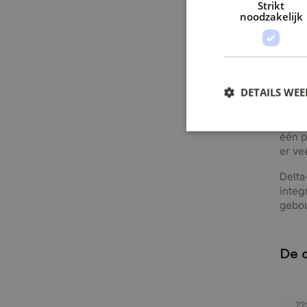
Strikt
Daan 
noodzakelijk
beeld
proce
proce
meldi
knelp
DETAILS WE
Medew
‘hun’
één p
er ve
Delta
integ
gebo
De 