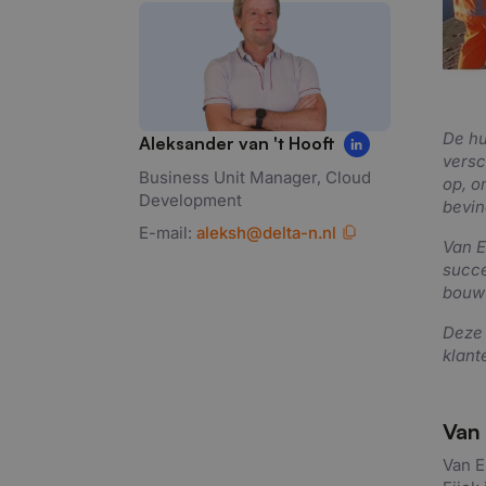
De hu
Aleksander van 't Hooft
versc
Business Unit Manager, Cloud
op, o
Development
bevin
E-mail:
aleksh@delta-n.nl
Van E
succe
bouw 
Deze 
klant
Van 
Van E