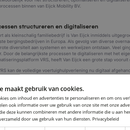
rocessen binnen van Eijck Mobility BV.
essen structureren en digitaliseren
rt als kleinschalig familiebedrijf is Van Eijck inmiddels uitgegr
ste bergingsbedrijven in Europa. Als gevolg van diverse overn
rote diversiteit aan systemen en werkwijzen ontstaan. Veel gin
r. Door de belangrijkste processen te digitaliseren met het eig
atiseringsplatform VRS, heeft Van Eijck een grote stap vooruit 
RS kan de volledige voertuighulpverlening nu digitaal afgehan
orm coördineert de digitale opdrachtverstrekking en afmelding,
erkers en materieel, het registreren en loggen van informatie
e maakt gebruik van cookies.
ers, contracten, medewerkers en voertuigen, alsmede het veil
ndig verwerken van de gegevens die bij een dienstverlening be
kies om inhoud en advertenties te personaliseren en om ons ver
taat is een volledig papierloze digitale omgeving.
len ook informatie over uw gebruik van onze site met onze adver
 het structureren en digitaliseren van het bergingsproces,
 die deze kunnen combineren met andere informatie die u aan hen
n we de afhandeling van zaken op kantoor
n verzameld door uw gebruik van hun diensten.
Privacybeleid
 met een vijfde van het aantal FTE’s.“