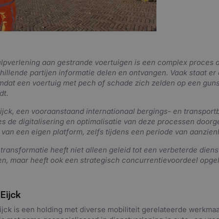
lpverlening aan gestrande voertuigen is een complex proces da
hillende partijen informatie delen en ontvangen. Vaak staat er
mdat een voertuig met pech of schade zich zelden op een guns
dt.
ijck, een vooraanstaand internationaal bergings- en transportb
s de digitalisering en optimalisatie van deze processen door
van een eigen platform, zelfs tijdens een periode van aanzienli
transformatie heeft niet alleen geleid tot een verbeterde dien
en, maar heeft ook een strategisch concurrentievoordeel opge
Eijck
ijck is een holding met diverse mobiliteit gerelateerde werkma