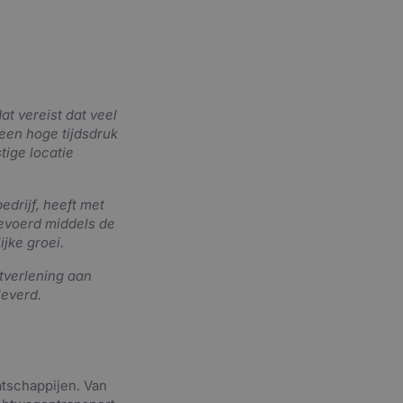
t vereist dat veel
 een hoge tijdsdruk
tige locatie
edrijf, heeft met
gevoerd middels de
jke groei.
stverlening aan
leverd.
atschappijen. Van