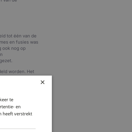
oeid tot één van de
ames en fusies was
g ook nog op
en
gezet.
deld worden. Het
 het aansturen van
×
 omtrent de
ig en AVG-
nodigd zijn. Het
keer te
tentie- en
 heeft verstrekt