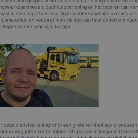
 is met name gespecialiseerd in dienstverlening in auto- en vr
ngswerkzaamheden, pechhulpverlening en het leveren van ver
aast is men importeur voor diverse internationale leveranciers
ngsmaterieel en verzorgt men via één van haar onderneminge
izingen van en naar Zuid Europa.
r deze dienstverlening vindt een grote variëteit aan processen
rande) weggebruiker te helpen. Als proces manager is Daan Wi
twoordelijk voor het structureren, optimaliseren en digitaliser