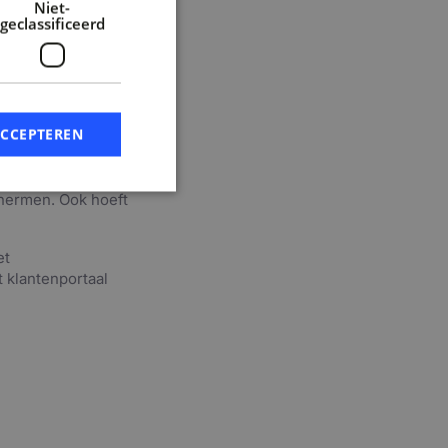
Niet-
 ze eerst goed in
geclassificeerd
 bleek dat er 63
 knelpunten per
 data of
mogelijk
pgesteld.
ACCEPTEREN
in de status van
gebracht zijn in
hermen. Ook hoeft
et
 klantenportaal