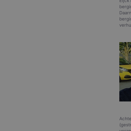
Eijck
bergi
Daarn
bergi
verhu
Achte
(gest
veran