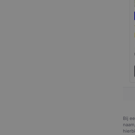
Bij e
naam,
hierb