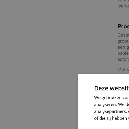
werkp
Proc
Gesta
groot
een g
papie
autom
Met V
platf
medew
Deze websit
dossi
beste
We gebruiken coo
resul
analyseren. We de
“Door
analysepartners,
kunne
of die zij hebbe
nu af