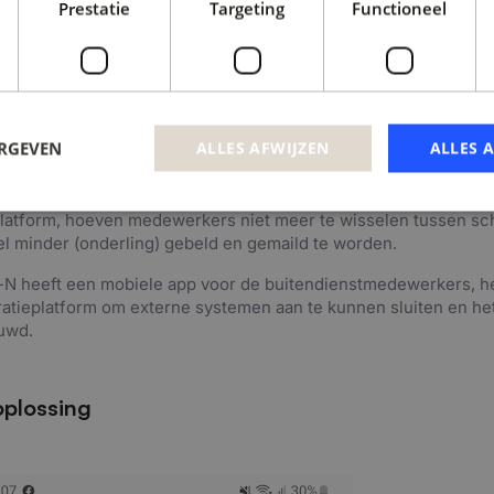
Prestatie
Targeting
Functioneel
Witjes: “Om de processen te kunnen digitaliseren, moesten we
 hebben. Daarom zijn we gestart met een inventarisatie. Daarbij
slijnen waren met gemiddeld maar liefst 150 uitzonderingen of
slijn. Dit waren bijvoorbeeld systeembeperkingen, ontbrekende
ngen die meerdere keren teruggaan in het proces. Om zoveel 
unten weg te werken hebben we per proces een ‘happy flow’ o
ERGEVEN
ALLES AFWIJZEN
ALLES 
erkers en opdrachtgevers hebben via VRS realtime inzicht is 
 cases. Doordat alle relevante databronnen gekoppeld en samen
latform, hoeven medewerkers niet meer te wisselen tussen sc
el minder (onderling) gebeld en gemaild te worden.
-N heeft een mobiele app voor de buitendienstmedewerkers, h
ratieplatform om externe systemen aan te kunnen sluiten en het
uwd.
oplossing