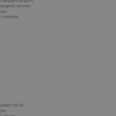
achtwagentransport,
vangend vervoer.
 van
n complete
 plaats om de
tjes
en van de