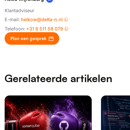
Klantadviseur
E-mail:
heikow@delta-n.nl
Telefoon:
+31 6 511 58 079
Plan een gesprek
Gerelateerde artikelen