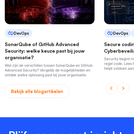
DevOps
DevOps
SonarQube of GitHub Advanced
Secure codi
Security: welke keuze past bij jouw
Cyberbeveili
organisatie?
Security begint ni
regel code. Lees 
Wat zijn de verschillen tussen SonarQube en GitHub
helpt voldoen aan
Advanced Security? Vergelijk de mogelijkheden en
ontwikkelt.
ontdek welke oplossing past bij jouw organisatie.
Bekijk alle blogartikelen