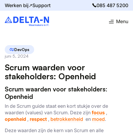
Werken bij↗
Support
085 487 5200
Menu
Home
Blog
Scrum waarden voor stakeholders: Openheid
DevOps
juni 5, 2024
Scrum waarden voor
stakeholders: Openheid
Scrum waarden voor stakeholders:
Openheid
In de Scrum guide staat een kort stukje over de
waarden (values) van Scrum. Deze zijn
focus
,
openheid
,
respect
,
betrokkenheid
en
moed
.
Deze waarden zijn de kern van Scrum en alle