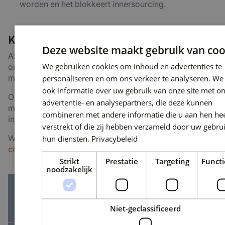
worden en het blokkeert innersourcing.
Kies een juist model
Deze website maakt gebruik van coo
Azure DevOps is een veelzijdig product en je dient als
We gebruiken cookies om inhoud en advertenties te
organisatie een juist model te kiezen. Wat het juiste
personaliseren en om ons verkeer te analyseren. We
model is hangt geheel af van de organisatie zelf.
ook informatie over uw gebruik van onze site met o
Om het maar op zijn NLP’s te zeggen: Elke keuze die je
advertentie- en analysepartners, die deze kunnen
maakt qua inrichting is de beste keuze op basis van de
combineren met andere informatie die u aan hen hee
inzichten en kennis die je op dat moment hebt.
verstrekt of die zij hebben verzameld door uw gebru
hun diensten.
Privacybeleid
Wil jij hulp bij het kiezen van een juist model? Neem dan
contact
met ons op.
Strikt
Prestatie
Targeting
Functi
noodzakelijk
Niet-geclassificeerd