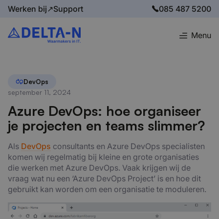
Werken bij↗
Support
085 487 5200
Menu
Home
Blog
Azure DevOps: hoe organiseer je projecten en teams slimmer?
DevOps
september 11, 2024
Azure DevOps: hoe organiseer
je projecten en teams slimmer?
Als
DevOps
consultants
en
Azure
DevOps
specialisten
komen wij regelmatig bij kleine en grote
organisaties
die werken met
Azure
DevOps
. Vaak krijgen wij de
vraag wat nu een ‘
Azure
DevOps
Project’ is en hoe dit
gebruikt kan worden om een organi
s
atie te moduleren.