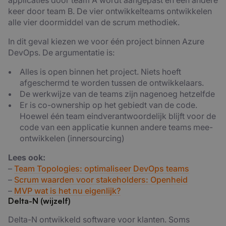
applicaties door team A wordt aangepast en een andere
keer door team B. De vier ontwikkelteams ontwikkelen
alle vier doormiddel van de scrum methodiek.
In dit geval kiezen we voor één project binnen Azure
DevOps. De argumentatie is:
Alles is open binnen het project. Niets hoeft
afgeschermd te worden tussen de ontwikkelaars.
De werkwijze van de teams zijn nagenoeg hetzelfde
Er is co-ownership op het gebiedt van de code.
Hoewel één team eindverantwoordelijk blijft voor de
code van een applicatie kunnen andere teams mee-
ontwikkelen (innersourcing)
Lees ook:
–
Team Topologies: optimaliseer DevOps teams
–
Scrum waarden voor stakeholders: Openheid
–
MVP wat is het nu eigenlijk?
Delta-N (wijzelf)
Delta-N ontwikkeld software voor klanten. Soms