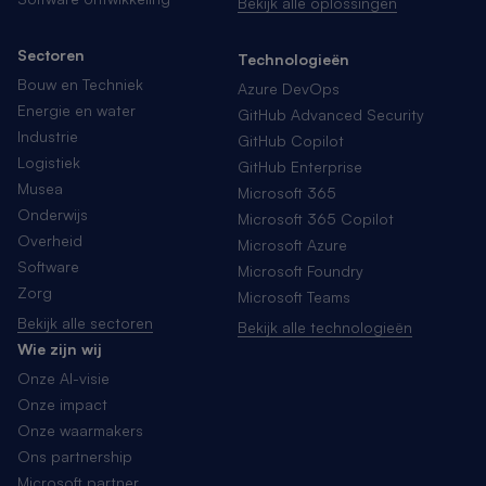
Bekijk alle oplossingen
Sectoren
Technologieën
Bouw en Techniek
Azure DevOps
Energie en water
GitHub Advanced Security
Industrie
GitHub Copilot
Logistiek
GitHub Enterprise
Musea
Microsoft 365
Onderwijs
Microsoft 365 Copilot
Overheid
Microsoft Azure
Software
Microsoft Foundry
Zorg
Microsoft Teams
Bekijk alle sectoren
Bekijk alle technologieën
Wie zijn wij
Onze AI-visie
Onze impact
Onze waarmakers
Ons partnership
Microsoft partner