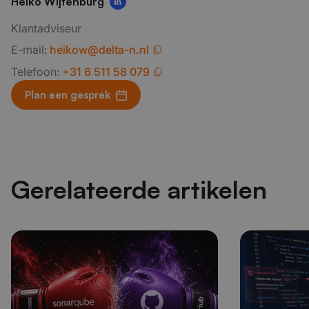
Heiko Wijtenburg
Klantadviseur
E-mail:
heikow@delta-n.nl
Telefoon:
+31 6 511 58 079
Plan een gesprek
Gerelateerde artikelen