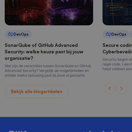
DevOps
DevOps
SonarQube of GitHub Advanced
Secure codi
Security: welke keuze past bij jouw
Cyberbeveili
organisatie?
Security begint ni
regel code. Lees 
Wat zijn de verschillen tussen SonarQube en GitHub
helpt voldoen aan
Advanced Security? Vergelijk de mogelijkheden en
ontwikkelt.
ontdek welke oplossing past bij jouw organisatie.
Bekijk alle blogartikelen