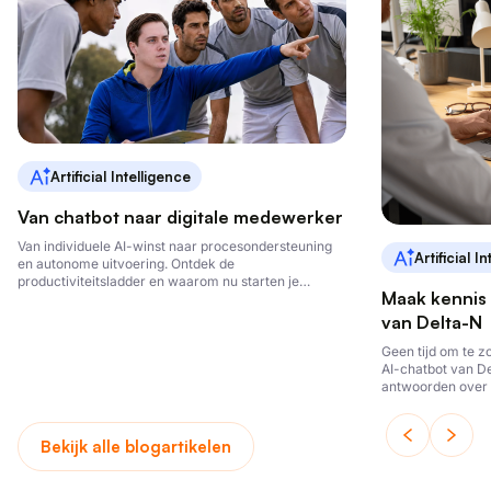
Artificial Intelligence
Van chatbot naar digitale medewerker
Van individuele AI-winst naar procesondersteuning
Artificial I
en autonome uitvoering. Ontdek de
productiviteitsladder en waarom nu starten je
Maak kennis 
voorsprong bepaalt.
van Delta-N
Geen tijd om te 
AI-chatbot van De
antwoorden over 
Bekijk alle blogartikelen