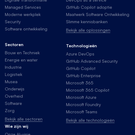
Managed Services
GitHub Copilot adoptie
Moderne werkplek
Maatwerk Software Ontwikkeling
Security
Slimme kennisbanken
Software ontwikkeling
Bekijk alle oplossingen
Sectoren
Technologieën
Bouw en Techniek
Azure DevOps
Energie en water
GitHub Advanced Security
Industrie
GitHub Copilot
Logistiek
GitHub Enterprise
Musea
Microsoft 365
Onderwijs
Microsoft 365 Copilot
Overheid
Microsoft Azure
Software
Microsoft Foundry
Zorg
Microsoft Teams
Bekijk alle sectoren
Bekijk alle technologieën
Wie zijn wij
Onze AI-visie