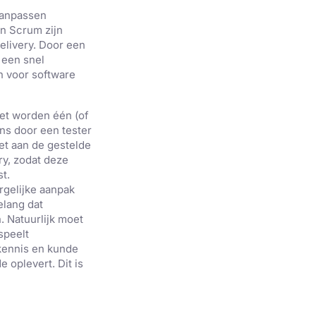
aanpassen
en Scrum zijn
elivery. Door een
 een snel
n voor software
oet worden één (of
ns door een tester
et aan de gestelde
ry, zodat deze
t.
rgelijke aanpak
elang dat
 Natuurlijk moet
speelt
 kennis en kunde
 oplevert. Dit is