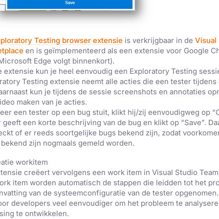
ploratory Testing browser extensie
is verkrijgbaar in de
Visual
etplace
en is geïmplementeerd als een extensie voor Google C
Microsoft Edge volgt binnenkort).
e extensie kun je heel eenvoudig een Exploratory Testing sessi
ratory Testing extensie neemt alle acties die een tester tijdens
aarnaast kun je tijdens de sessie screenshots en annotaties op
ideo maken van je acties.
er een tester op een bug stuit, klikt hij/zij eenvoudigweg op “
r geeft een korte beschrijving van de bug en klikt op “Save”. Da
ckt of er reeds soortgelijke bugs bekend zijn, zodat voorkome
l bekend zijn nogmaals gemeld worden.
e maakt gebruik van cookies.
kies om inhoud en advertenties te personaliseren en om ons ver
tensie creëert vervolgens een work item in Visual Studio Team 
len ook informatie over uw gebruik van onze site met onze adver
ork item worden automatisch de stappen die leidden tot het p
 die deze kunnen combineren met andere informatie die u aan hen
vatting van de systeemconfiguratie van de tester opgenomen.
n verzameld door uw gebruik van hun diensten.
Privacybeleid
oor developers veel eenvoudiger om het probleem te analysere
sing te ontwikkelen.