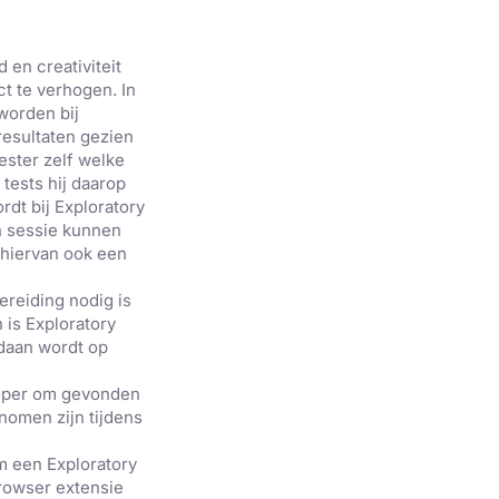
d en creativiteit
ct te verhogen. In
 worden bij
resultaten gezien
tester zelf welke
tests hij daarop
rdt bij Exploratory
n sessie kunnen
 hiervan ook een
ereiding nodig is
 is Exploratory
edaan wordt op
eloper om gevonden
nomen zijn tijdens
m een Exploratory
browser extensie