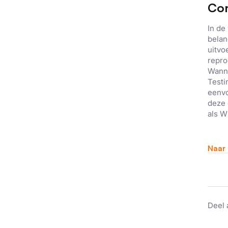
Con
In de
belan
uitvo
repro
Wanne
Testi
eenvo
deze 
als W
Naar 
Deel 