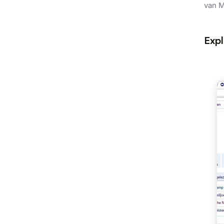
van M
Expl