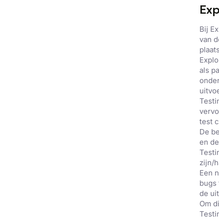
Exp
Bij Ex
van d
plaat
Explo
als pa
onder
uitvo
Testi
vervo
test 
De be
en de
Testi
zijn/h
Een n
bugs 
de ui
Om di
Testi