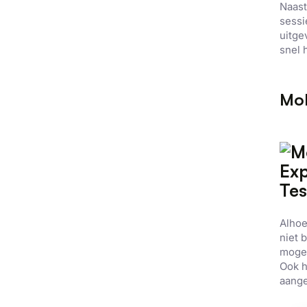
Strikt
Naast
noodzakelijk
sessi
uitge
snel 
DETAILS WE
Mob
Alhoe
niet 
mogel
Ook h
aange