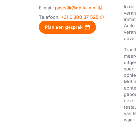
In de
E-mail:
pascalk@delta-n.nl
veran
Telefoon:
+31 6 300 37 525
inmid
Agile
Plan een gesprek
veran
devel
Tradi
meerd
uitge
speci
opnie
Met d
echte
gebou
deze 
testa
van t
waar 