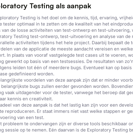
loratory Testing als aanpak
ploratory Testing is het doel om de kennis, tijd, ervaring, vrijhei
e tester optimaal in te zetten om de kwaliteit van het eindprodu
s van de losse activiteiten van test-ontwerp en test-uitvoering,
ratory Testing test-ontwerp, test-uitvoering en analyse van de 
rallelle activiteiten tijdens het hele project. Daarbij bepaalt de 
delen van de applicatie de meeste aandacht vereisen en welke 
ert. In plaats van vooraf vastgelegde test cases uit te voeren, wo
ng gewerkt op basis van een testsessies. De resultaten van zo’
lgens leiden tot één of meerdere bugs. Eventueel kan op basis
case gedefinieerd worden.
langrijkste voordelen van deze aanpak zijn dat er minder voorb
 belangrijkste bugs zullen eerder gevonden worden. Bovendien
ng vaak uitdagender voor de tester, vanwege het beroep dat g
aar kennis en creativiteit.
adeel van deze aanpak is dat het lastig kan zijn voor een dev
te reproduceren. Er staat immers niet vast welke stappen er ge
tvoering van een test.
t probleem te ondervangen zijn er diverse tools beschikbaar o
ng sessie op te nemen. Eén daarvan is de Exploratory Testing 