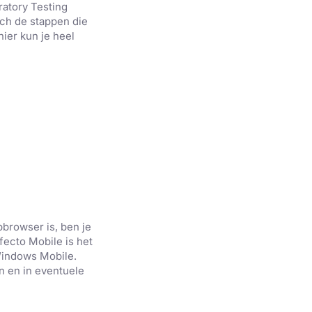
Niet-
ratory Testing
geclassificeerd
sch de stappen die
nier kun je heel
ACCEPTEREN
browser is, ben je
rfecto Mobile is het
Windows Mobile.
n en in eventuele