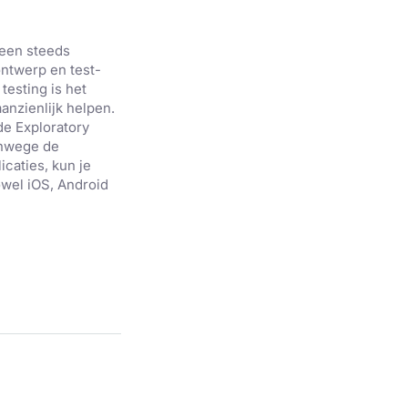
 een steeds
ontwerp en test-
testing is het
anzienlijk helpen.
de Exploratory
anwege de
caties, kun je
owel iOS, Android