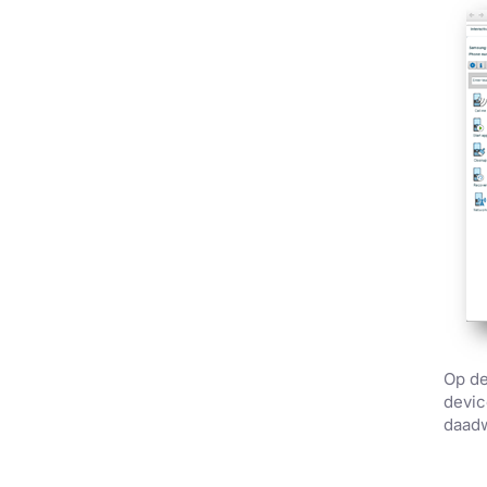
Op de
devic
daadw