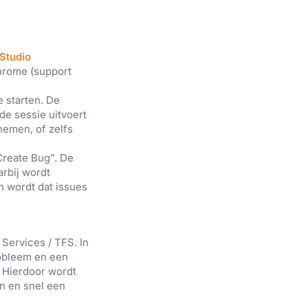
 Studio
hrome (support
e starten. De
 de sessie uitvoert
nemen, of zelfs
Create Bug”. De
arbij wordt
n wordt dat issues
×
keer te
Services / TFS. In
tentie- en
robleem en een
 heeft verstrekt
 Hierdoor wordt
n en snel een