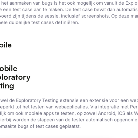
Prestatie
Targeting
Functioneel
 het aanmaken van bugs is het ook mogelijk om vanuit de Explo
e een test case aan te maken. De test case bevat dan automati
voerd zijn tijdens de sessie, inclusief screenshots. Op deze ma
hele duidelijke test cases definiëren.
ERGEVEN
ALLES AFWIJZEN
ALLES 
ile
wel de Exploratory Testing extensie een extensie voor een web
beperkt tot het testen van webapplicaties. Via integratie met Pe
ijk om ook mobiele apps te testen, op zowel Android, iOS als 
ierbij worden de stappen van de tester automatisch opgenome
maakte bugs of test cases geplaatst.