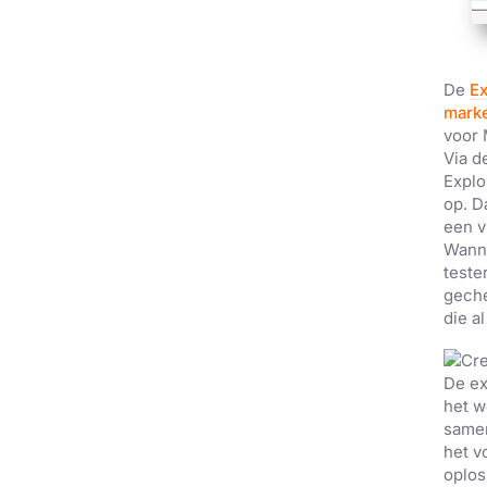
De
Ex
mark
voor 
Via d
Explo
op. D
een v
Wanne
teste
geche
die a
Deze websit
We gebruiken coo
De ex
analyseren. We de
het w
analysepartners,
samen
of die zij hebbe
het v
oplos