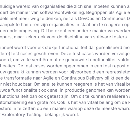
 huidige wereld van organisaties die zich snel moeten kunnen 
dert de manier van softwareontwikkeling. Begrippen als Agile 
dels niet meer weg te denken, net als DevOps en Continuous D
 aanpak te hanteren zijn organisaties in staat om te reageren op
derende omgeving. Dit betekent een andere manier van werke
opers, maar zeker ook voor de discipline van software testers.
tioneel wordt voor elk stukje functionaliteit dat gerealiseerd m
ere) test cases geschreven. Deze test cases worden vervolge
voerd, om zo te verifiëren of de gebouwde functionaliteit voldo
ficaties. De test cases worden opgenomen in een test reposito
uw gebruikt kunnen worden voor bijvoorbeeld een regressietes
e transformatie naar Agile en Continuous Delivery blijkt een de
r niet houdbaar. Om snel te kunnen reageren is het van vitaal b
wde functionaliteit ook snel in productie genomen kan worden.
functionaliteit dan ook getest zijn. Om dit te kunnen realiseren 
utomatisering een grote rol. Ook is het van vitaal belang om de
esters in te zetten op een manier waarop deze de meeste waarde
“Exploratory Testing” belangrijk wordt.