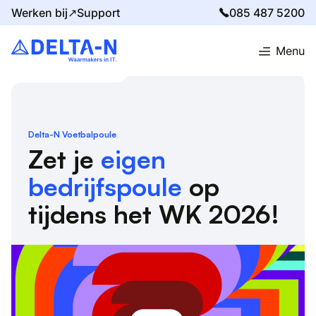
Werken bij↗
Support
085 487 5200
Menu
Home
Delta-N voetbalpoule
Delta-N Voetbalpoule
Zet je
eigen
bedrijfspoule
op
tijdens het WK 2026!