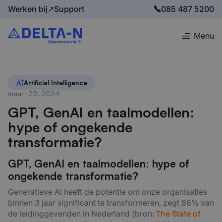
Werken bij↗
Support
085 487 5200
Menu
Home
Blog
GPT, GenAI en taalmodellen: hype of ongekende transformatie?
Artificial Intelligence
maart 22, 2024
GPT, GenAI en taalmodellen:
hype of ongekende
transformatie?
GPT,
GenAI
en taalmodellen: hype of
ongekende transformatie?
Generatieve AI heeft de potentie om onze organisaties
binnen 3 jaar significant te transformeren, zegt 86% van
de leidinggevenden in Nederland (bron:
The State of