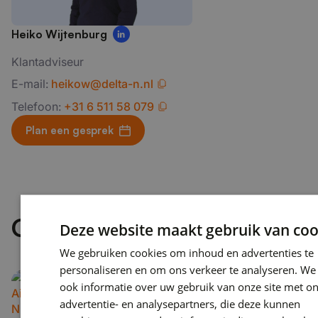
Heiko Wijtenburg
Klantadviseur
E-mail:
heikow@delta-n.nl
Telefoon:
+31 6 511 58 079
Plan een gesprek
Gerelateerde artikelen
Deze website maakt gebruik van coo
We gebruiken cookies om inhoud en advertenties te
personaliseren en om ons verkeer te analyseren. We
ook informatie over uw gebruik van onze site met o
advertentie- en analysepartners, die deze kunnen
Microsoft 365