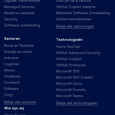
Digitale Transformatie
DevOps as a service
Managed Services
GitHub Copilot adoptie
Moderne werkplek
Maatwerk Software Ontwikkeling
Security
Slimme kennisbanken
Software ontwikkeling
Bekijk alle oplossingen
Sectoren
Technologieën
Bouw en Techniek
Azure DevOps
Energie en water
GitHub Advanced Security
Industrie
GitHub Copilot
Logistiek
GitHub Enterprise
Musea
Microsoft 365
Onderwijs
Microsoft 365 Copilot
Overheid
Microsoft Azure
Software
Microsoft Foundry
Zorg
Microsoft Teams
Bekijk alle sectoren
Bekijk alle technologieën
Wie zijn wij
Onze AI-visie