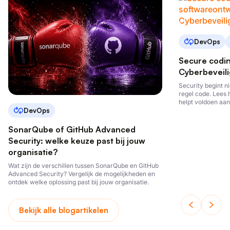
DevOps
Secure codi
Cyberbeveili
Security begint ni
regel code. Lees 
helpt voldoen aan
DevOps
ontwikkelt.
SonarQube of GitHub Advanced
Security: welke keuze past bij jouw
organisatie?
Wat zijn de verschillen tussen SonarQube en GitHub
Advanced Security? Vergelijk de mogelijkheden en
ontdek welke oplossing past bij jouw organisatie.
Bekijk alle blogartikelen