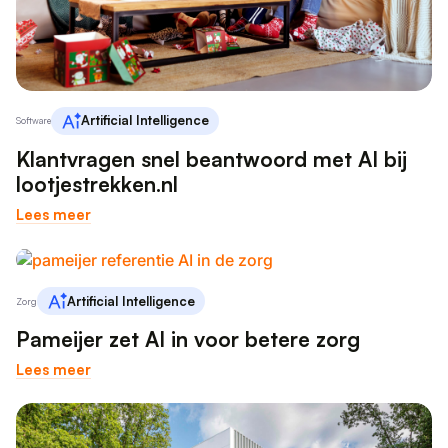
We gebruiken cookies om inhoud en
advertenties te personaliseren en om ons
verkeer te analyseren. We delen ook
informatie over uw gebruik van onze site
met onze advertentie- en analysepartners,
Artificial Intelligence
Software
die deze kunnen combineren met andere
informatie die u aan hen heeft verstrekt of
Klantvragen snel beantwoord met AI bij
die zij hebben verzameld door uw gebruik
lootjestrekken.nl
van hun diensten.
Privacybeleid
Lees meer
Strikt
Prestatie
Targeting
noodzakelijk
Artificial Intelligence
Zorg
Pameijer zet AI in voor betere zorg
Functioneel
Niet-
geclassificeerd
Lees meer