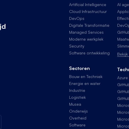
Artificial Intelligence
AI age
Cloud Infrastructuur
Applic
DevOps
Effect
jd
Digitale Transformatie
DevOp
Managed Services
GitHu
Moderne werkplek
Maatw
Security
Slimm
Software ontwikkeling
Bekijk
Sectoren
Tech
Bouw en Techniek
Azure
Energie en water
GitHu
Industrie
GitHu
Logistiek
GitHub
Musea
Micro
Onderwijs
Micro
Overheid
Micros
Software
Micros