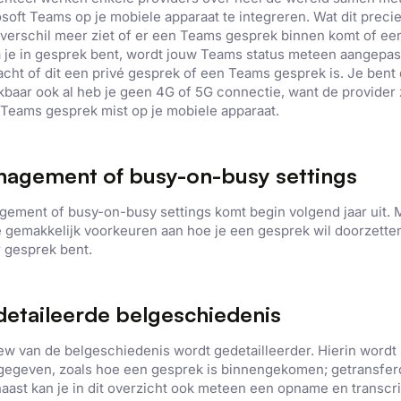
soft Teams op je mobiele apparaat
te integreren. Wat dit precie
verschil meer ziet of er een Teams gesprek binnen komt of e
 je in gesprek bent, wordt jouw Teams status meteen aangepast
cht of dit een
privé gesprek
of een Teams gesprek is. Je bent 
kbaar ook
al heb je geen
4G of 5G connectie, want de provider z
 T
eams
gesprek
mist op je mobiele apparaat.
agement of busy-on-busy settings
gement of busy-on-busy
settings
komt begin volgend jaar u
it.
M
e gemakkelijk voorkeuren aan hoe je een gesprek
wil doorzetten
 gesprek bent.
etaileerde belgeschiedenis
ew van
de belgeschiedenis wordt gedetailleerder. H
ierin wordt
gegeven, zoals
h
oe een
gesprek
is binnengekomen;
ge
transfer
aast kan je in dit overzicht ook meteen een
opname en transcri