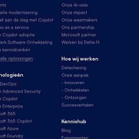
nts
Onze AI-visie
atie modernisering
Onze impact
ief aan de slag met Copilot
Onze waarmakers
s as a service
Ons partnership
b Copilot adoptie
Microsoft partner
erk Software Ontwikkeling
Werken bij Delta-N
e kennisbanken
 alle oplossingen
Hoe wij werken
Detachering
nologieën
Onze aanpak
- Innoveren
 DevOps
- Ontwikkelen
b Advanced Security
- Ontzorgen
b Copilot
Succesverhalen
 Enterprise
soft 365
soft 365 Copilot
Kennishub
oft Azure
Blog
oft Foundry
Evenementen