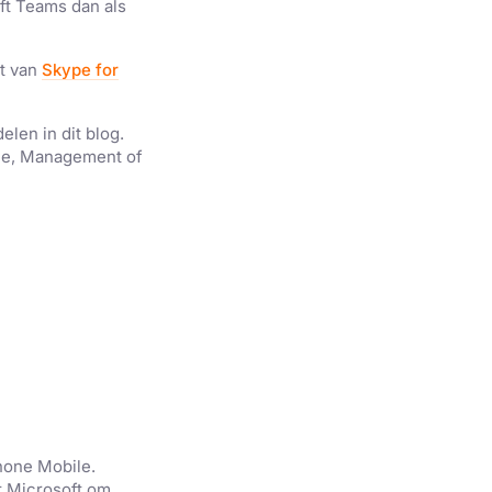
ft Teams dan als
t
van
Skype
for
len in dit blog.
le, Management of
one Mobile.
 Microsoft
om