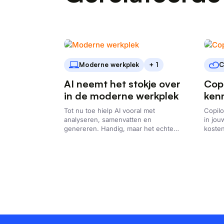
Moderne werkplek
+ 1
C
AI neemt het stokje over
Copi
in de moderne werkplek
ken
Tot nu toe hielp AI vooral met
Copilo
analyseren, samenvatten en
in jo
genereren. Handig, maar het echte
kosten
werk lag nog bij jou. Met Windows 365
beheer
Agents draait Microsoft dat om