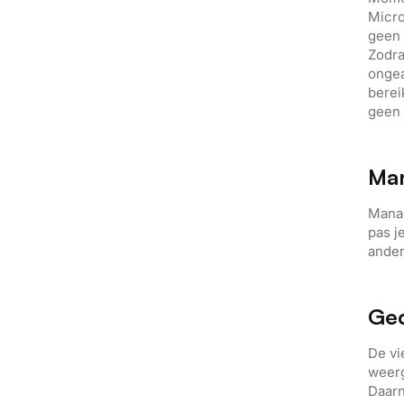
Micro
geen 
Zodra
ongea
berei
geen
Man
Mana
pas
j
ander
Ged
De vi
weer
Daarn