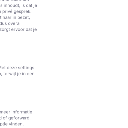
s inhoudt, is dat je
en
privé gesprek
.
 naar in bezet,
dus overal
orgt ervoor dat je
et deze
settings
, terwijl je in een
 meer informatie
d
of
geforward.
ptie vinden,