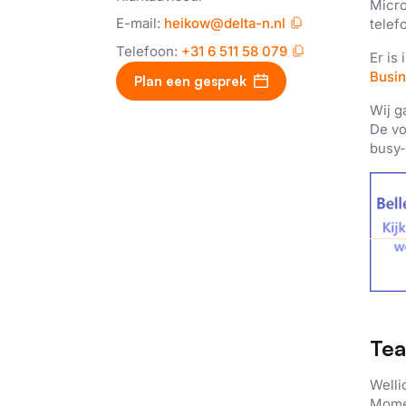
Micro
E-mail:
heikow@delta-n.nl
telef
Telefoon:
+31 6 511 58 079
Er is
Busi
Plan een gesprek
Wij g
De vo
busy-
Tea
Welli
Mome