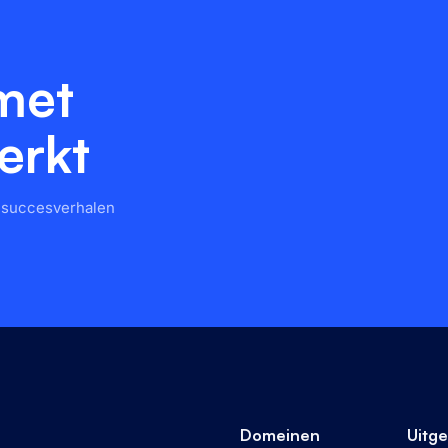
 met
erkt
n succesverhalen
Domeinen
Uitge