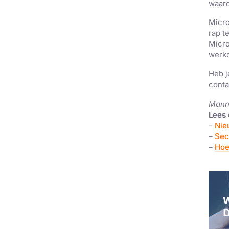
waar
Micro
rap t
Micro
werk
Heb j
conta
Manni
Lees 
–
Nie
–
Sec
–
Hoe