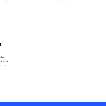
t
 365
 Teams
lannen