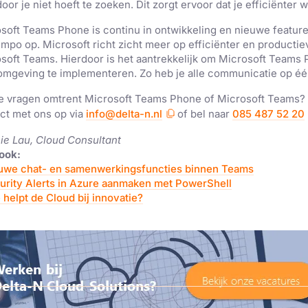
door
je niet
hoeft te zoeken
. Dit zorgt ervoor dat je efficiënter
we
soft Teams Phone is continu in ontwikkeling en nieuwe feature
empo op.
Microsoft richt
zicht meer
op efficiënter en producti
soft Teams.
Hierdoor
is het
aantrekkelijk om Microsoft Teams 
omgeving te
implementeren
.
Zo heb je alle communicatie op
éé
e vragen omtrent Microsoft Teams Phone of Microsoft Teams?
ct met ons op via
info@delta-n.nl
of bel naar
085 487 52 20
e Lau, Cloud Consultant
ook:
uwe
c
hat- en samenwerkings
functies
binnen Teams
urity Alerts in Azure aanmaken met PowerShell
 helpt de Cloud bij innovatie?