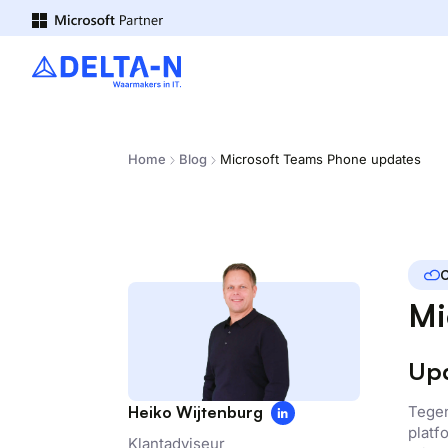
Home
Blog
Microsoft Teams Phone updates
C
Mi
Upd
Tege
Heiko Wijtenburg
platf
Klantadviseur