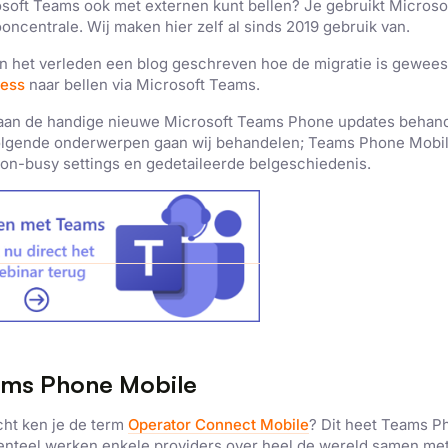
soft Teams ook met externen kunt bellen? Je gebruikt Microso
ooncentrale. Wij maken hier zelf al sinds 2019 gebruik van.
 in het verleden een blog
geschreven hoe de migratie
is gewees
ness
naar bellen via
Microsoft
Teams
.
aan de handige nieuwe Microsoft Teams Phone updates behande
lgende onderwerpen gaan wij behandelen; Teams Phone Mobi
on-busy settings en gedetaileerde belgeschiedenis.
ms Phone Mobile
cht ken je de term
Operator Connect Mobile
? Dit heet
Teams Ph
nteel
werken enkele providers over heel de wereld samen met