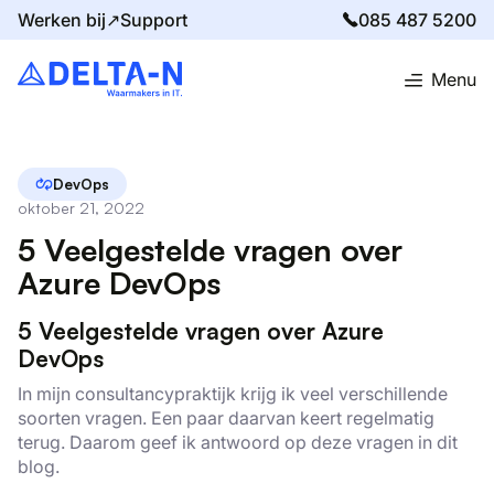
Werken bij↗
Support
085 487 5200
Menu
Home
Blog
5 Veelgestelde vragen over Azure DevOps
DevOps
oktober 21, 2022
5 Veelgestelde vragen over
Azure DevOps
5
Veelgestelde
vragen over Azure
DevOps
In mijn consultancypraktijk krijg ik veel verschillende
soorten vragen. Een paar daarvan
keert
regelmatig
terug
. Daarom geef ik antwoord op deze vragen in dit
blog.