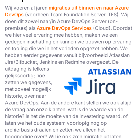
Wij
voer
en
al jaren
migraties uit binnen en naar Azure
DevOps
(voorheen Team Foundation Server, TFS).
Wij
doe
n
dit zowel naar/in Azure DevOps Server (on-
premises
) als
Azure DevOps Services
(Cloud).
Doordat
we hier veel ervaring mee hebben, maken we
een
gedegen inschatting en kunnen we bouwen op ervaring
en
tooling
die we in het verleden opgezet hebben.
We
hebben eerder gegevens vanuit bijvoorbeeld
Atlassian
Jira
/
Bitbucket
, Jenkins
en
Redmine
overgezet. De
uitdaging is telkens
gelijksoortig; hoe
zetten we gegevens,
met zoveel mogelijk
historie, over naar
Azure DevOps. Aan de andere kant stellen we ook altijd
de vraag aan onze klanten: wat is de waarde van de
historie? Is het de moeite van de investering waard, of
laten we het oude systeem voorlopig nog op
archiefbasis draaien en zetten we alleen het
hoognodige over?
Wil je ook zo’n migratie uit laten