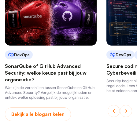
DevOps
DevOps
SonarQube of GitHub Advanced
Secure codi
Security: welke keuze past bij jouw
Cyberbeveili
organisatie?
Security begint ni
regel code. Lees 
Wat zijn de verschillen tussen SonarQube en GitHub
helpt voldoen aan
Advanced Security? Vergelijk de mogelijkheden en
ontwikkelt.
ontdek welke oplossing past bij jouw organisatie.
Bekijk alle blogartikelen