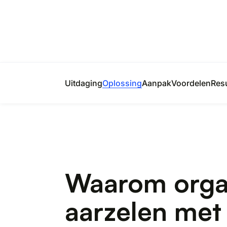
Uitdaging
Oplossing
Aanpak
Voordelen
Resu
Waarom organ
aarzelen met