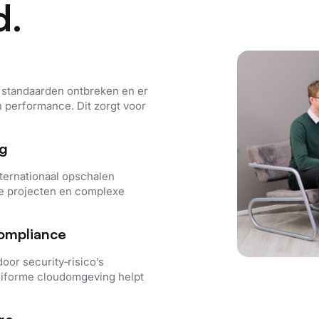
d.
 standaarden ontbreken en er
n performance. Dit zorgt voor
ng
nternationaal opschalen
se projecten en complexe
ompliance
oor security‑risico’s
uniforme cloudomgeving helpt