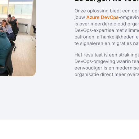
Prestatie
Targeting
Functioneel
Onze oplossing biedt een com
jouw
Azure DevOps
‑omgevin
is over meerdere cloud‑orga
DevOps‑expertise met slimme 
patronen, afhankelijkheden en
ERGEVEN
ALLES AFWIJZEN
ALLES 
te signaleren en migraties n
Het resultaat is een strak i
DevOps‑omgeving waarin tea
eenvoudiger is en moderniser
organisatie direct meer overz