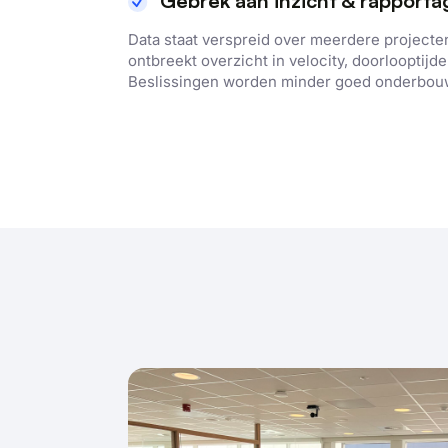
Gebrek aan inzicht & rapporta
Data staat verspreid over meerdere projecten
ontbreekt overzicht in velocity, doorlooptijd
Beslissingen worden minder goed onderbou
Deze websit
We gebruiken coo
analyseren. We de
analysepartners,
of die zij hebbe