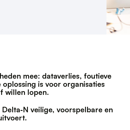
h
e
d
e
n
m
e
e
:
d
a
t
a
v
e
r
l
i
e
s
,
f
o
u
t
i
e
v
e
e
o
p
l
o
s
s
i
n
g
i
s
v
o
o
r
o
r
g
a
n
i
s
a
t
i
e
s
o
f
w
i
l
l
e
n
l
o
p
e
n
.
D
e
l
t
a
‑
N
v
e
i
l
i
g
e
,
v
o
o
r
s
p
e
l
b
a
r
e
e
n
u
i
t
v
o
e
r
t
.