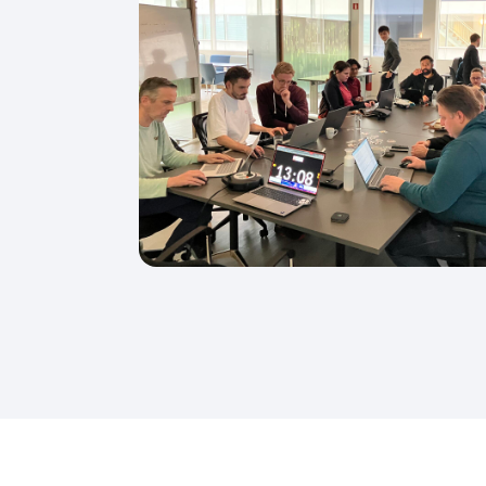
Strikt
noodzakelijk
DETAILS WE