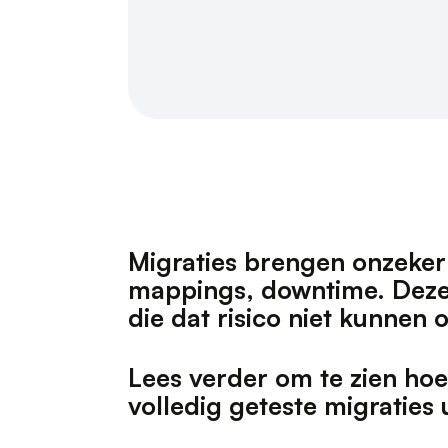
M
i
g
r
a
t
i
e
s
b
r
e
n
g
e
n
o
n
z
e
k
e
r
m
a
p
p
i
n
g
s
,
d
o
w
n
t
i
m
e
.
D
e
z
d
i
e
d
a
t
r
i
s
i
c
o
n
i
e
t
k
u
n
n
e
n
L
e
e
s
v
e
r
d
e
r
o
m
t
e
z
i
e
n
h
o
e
v
o
l
l
e
d
i
g
g
e
t
e
s
t
e
m
i
g
r
a
t
i
e
s