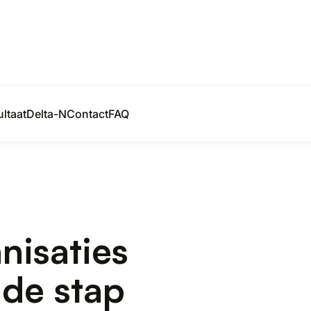
ltaat
Delta-N
Contact
FAQ
isaties
 de stap