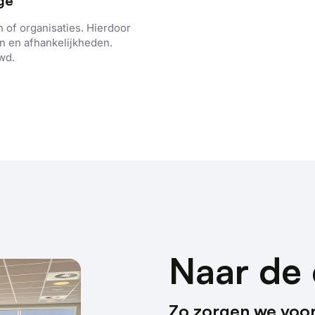
ge
 of organisaties. Hierdoor
en en afhankelijkheden.
wd.
e maakt gebruik van cookies.
kies om inhoud en advertenties te personaliseren en om ons ver
len ook informatie over uw gebruik van onze site met onze adver
Naar de 
 die deze kunnen combineren met andere informatie die u aan hen
n verzameld door uw gebruik van hun diensten.
Privacybeleid
Zo zorgen we voo