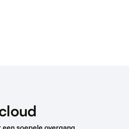
×
keer te
tentie- en
cloud
 heeft verstrekt
r een soepele overgang