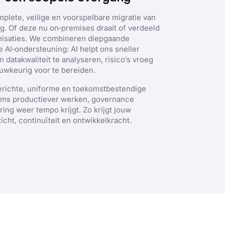
Niet-
geclassificeerd
plete, veilige en voorspelbare migratie van
g. Of deze nu on‑premises draait of verdeeld
nisaties. We combineren diepgaande
AI‑ondersteuning: AI helpt ons sneller
 datakwaliteit te analyseren, risico’s vroeg
ACCEPTEREN
auwkeurig voor te bereiden.
ngerichte, uniforme en toekomstbestendige
ms productiever werken, governance
ing weer tempo krijgt. Zo krijgt jouw
icht, continuïteit en ontwikkelkracht.