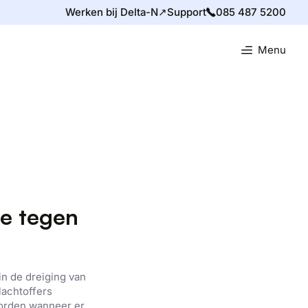
Werken bij Delta-N↗
Support
085 487 5200
Menu
ie tegen
in de dreiging van
achtoffers
worden wanneer er