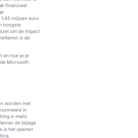
k financieel
ge
1,45 miljoen euro
an hoogste
gezet om de impact
iettemin is de
t en hoe je je
 de Microsoft-
nen worden met
ansomware in
shing e-mails
anner de bijlage
s is het openen
ting.