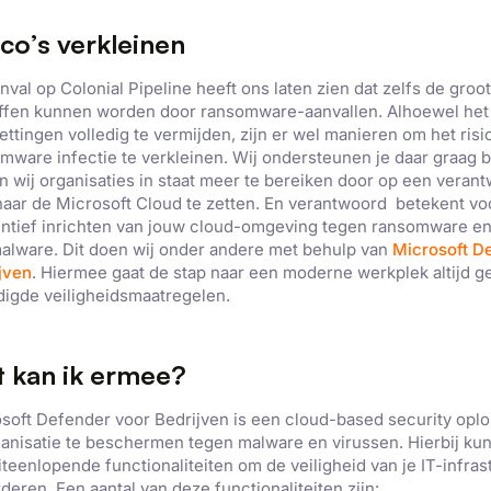
ico’s verkleinen
nval op Colonial Pipeline heeft ons laten zien dat zelfs de groo
ffen kunnen worden door ransomware-aanvallen. Alhoewel het d
ttingen volledig te vermijden, zijn er wel manieren om het ris
mware infectie te verkleinen. Wij ondersteunen je daar graag bi
en wij organisaties in staat meer te bereiken door op een vera
naar de Microsoft Cloud te zetten. En verantwoord betekent vo
ntief inrichten van jouw cloud-omgeving tegen ransomware e
alware. Dit doen wij onder andere met behulp van
Microsoft D
jven
. Hiermee gaat de stap naar een moderne werkplek altijd 
igde veiligheidsmaatregelen.
 kan ik ermee?
soft Defender voor Bedrijven is een cloud-based security oplo
ganisatie te beschermen tegen malware en virussen. Hierbij ku
iteenlopende functionaliteiten om de veiligheid van je IT-infras
deren. Een aantal van deze functionaliteiten zijn: