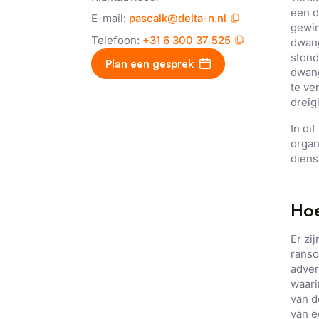
een d
E-mail:
pascalk@delta-n.nl
gewin
Telefoon:
+31 6 300 37 525
dwang
stond
Plan een gesprek
dwang
te ve
dreig
In di
organ
diens
Hoe
Er zi
ranso
adver
waari
van d
van e