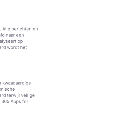
 Alle berichten en
eid naar een
alyseert op
erd wordt het
×
en kwaadaardige
amische
d terwijl veilige
keer te
t 365 Apps for
tentie- en
 heeft verstrekt