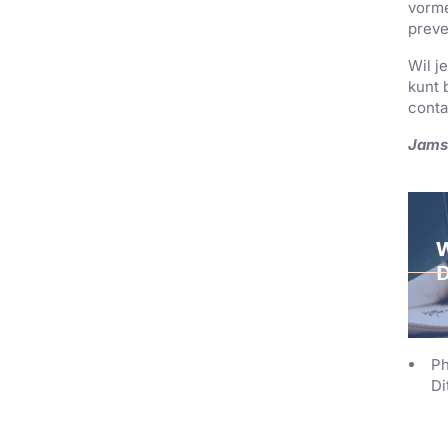
vorme
preve
Wil j
kunt 
conta
Jams
P
Di