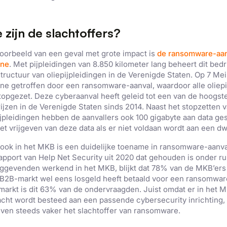
 zijn de slachtoffers?
oorbeeld van een geval met grote impact is
de ransomware-aan
ine
. Met pijpleidingen van 8.850 kilometer lang beheert dit bedr
structuur van oliepijpleidingen in de Verenigde Staten. Op 7 Mei
ine getroffen door een ransomware-aanval, waardoor alle oliepi
stopgezet. Deze cyberaanval heeft geleid tot een van de hoogste
rijzen in de Verenigde Staten sinds 2014. Naast het stopzetten 
ijpleidingen hebben de aanvallers ook 100 gigabyte aan data ge
et vrijgeven van deze data als er niet voldaan wordt aan een 
ook in het MKB is een duidelijke toename in ransomware-aanvall
apport van Help Net Security uit 2020 dat gehouden is onder r
nggevenden werkend in het MKB, blijkt dat 78% van de MKB’ers
 B2B-markt wel eens losgeld heeft betaald voor een ransomware
arkt is dit 63% van de ondervraagden. Juist omdat er in het M
cht wordt besteed aan een passende cybersecurity inrichting
jven steeds vaker het slachtoffer van ransomware.