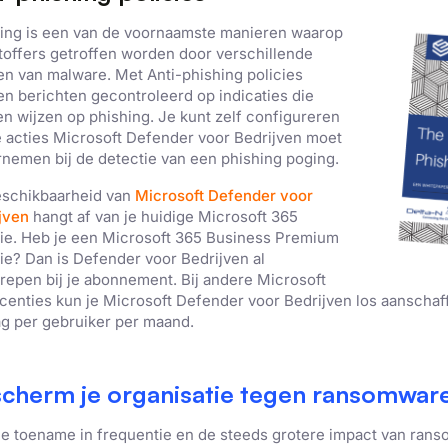
Prestatie
Targeting
Functioneel
ing is een van de voornaamste manieren waarop
toffers getroffen worden door verschillende
n van malware. Met Anti-phishing policies
n berichten gecontroleerd op indicaties die
n wijzen op phishing. Je kunt zelf configureren
ERGEVEN
ALLES AFWIJZEN
ALLES 
 acties Microsoft Defender voor Bedrijven moet
nemen bij de detectie van een phishing poging.
schikbaarheid van
Microsoft Defender voor
jven
hangt af van je huidige Microsoft 365
tie. Heb je een Microsoft 365 Business Premium
tie? Dan is Defender voor Bedrijven al
repen bij je abonnement. Bij andere Microsoft
icenties kun je Microsoft Defender voor Bedrijven los aanschaf
g per gebruiker per maand.
cherm je organisatie tegen ransomwar
e toename in frequentie en de steeds grotere impact van ran