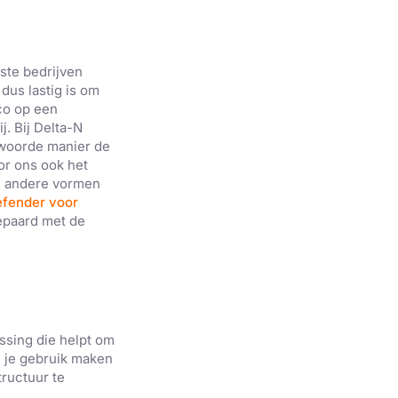
tste bedrijven
us lastig is om
ico op een
j. Bij Delta-N
ntwoorde manier de
or ons ook het
n andere vormen
efender voor
gepaard met de
ssing die helpt om
n je gebruik maken
tructuur te