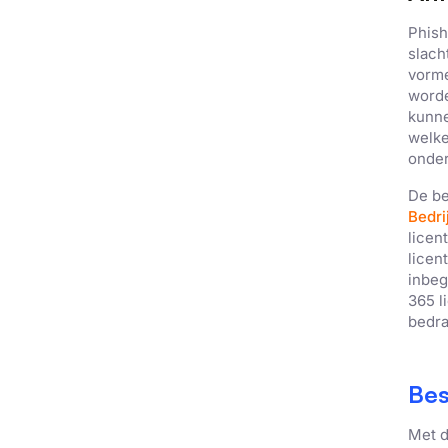
Strikt
noodzakelijk
Phish
slach
vorme
worde
kunne
DETAILS WE
welke
onder
De be
Bedri
licen
licen
inbeg
365 l
bedra
Bes
Met d