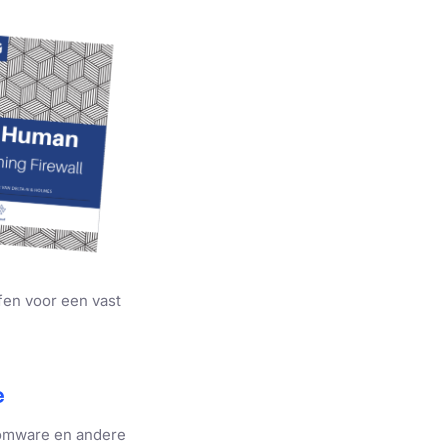
Niet-
geclassificeerd
ACCEPTEREN
fen voor een vast
e
somware en andere