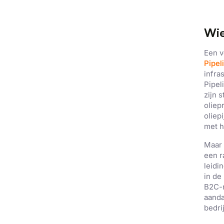
Wie
Een v
Pipel
infra
Pipel
zijn 
oliep
oliep
met h
Maar 
een r
leidi
in de
B2C-m
aanda
bedri