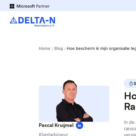
Home
Blog
Hoe bescherm ik mijn organisatie 
S
Ho
Ra
In de
Pascal Kruijmel
ranso
Klantadviseur
versl