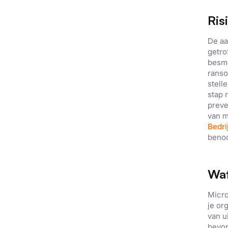
Ris
De aa
getro
besme
ranso
stell
stap 
preve
van m
Bedri
benod
Wat
Micro
je or
van u
bevor