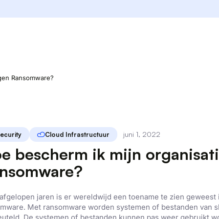
tegen Ransomware?
juni 1, 2022
ecurity
Cloud Infrastructuur
e bescherm ik mijn organisat
nsomware?
 afgelopen jaren is er wereldwijd een toename te zien geweest 
mware. Met ransomware worden systemen of bestanden van sl
euteld. De systemen of bestanden kunnen pas weer gebruikt 