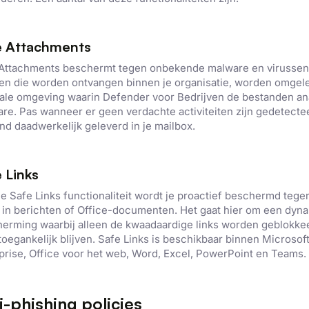
e Attachments
Attachments beschermt tegen onbekende malware en virussen.
gen die worden ontvangen binnen je organisatie, worden omgel
ale omgeving waarin Defender voor Bedrijven de bestanden an
re. Pas wanneer er geen verdachte activiteiten zijn gedetecte
nd daadwerkelijk geleverd in je mailbox.
 Links
e Safe Links functionaliteit wordt je proactief beschermd teg
e maakt gebruik van cookies.
 in berichten of Office-documenten. Het gaat hier om een dyn
erming waarbij alleen de kwaadaardige links worden geblokkeer
kies om inhoud en advertenties te personaliseren en om ons ver
 toegankelijk blijven. Safe Links is beschikbaar binnen Microsof
len ook informatie over uw gebruik van onze site met onze adver
prise, Office voor het web, Word, Excel, PowerPoint en Teams.
 die deze kunnen combineren met andere informatie die u aan hen
n verzameld door uw gebruik van hun diensten.
Privacybeleid
i-phishing policies