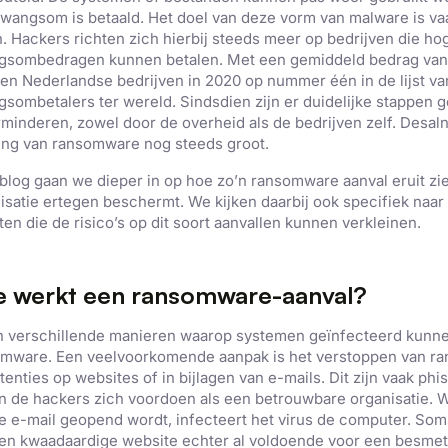
wangsom is betaald. Het doel van deze vorm van malware is vaa
. Hackers richten zich hierbij steeds meer op bedrijven die ho
sombedragen kunnen betalen. Met een gemiddeld bedrag van 
en Nederlandse bedrijven in 2020 op nummer één in de lijst v
sombetalers ter wereld. Sindsdien zijn er duidelijke stappen 
rminderen, zowel door de overheid als de bedrijven zelf. Desaln
ing van ransomware nog steeds groot.
t blog gaan we dieper in op hoe zo’n ransomware aanval eruit zie
isatie ertegen beschermt. We kijken daarbij ook specifiek naar
ten die de risico’s op dit soort aanvallen kunnen verkleinen.
 werkt een ransomware-aanval?
jn verschillende manieren waarop systemen geïnfecteerd kun
mware. Een veelvoorkomende aanpak is het verstoppen van r
tenties op websites of in bijlagen van e-mails. Dit zijn vaak phi
n de hackers zich voordoen als een betrouwbare organisatie. W
e e-mail geopend wordt, infecteert het virus de computer. Som
en kwaadaardige website echter al voldoende voor een besmet