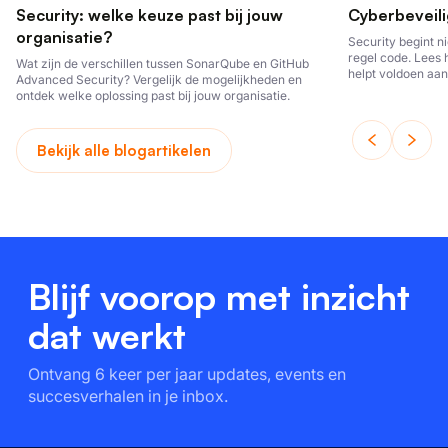
Security: welke keuze past bij jouw
Cyberbeveili
advertentie- en analysepartners, die deze kunnen
organisatie?
combineren met andere informatie die u aan hen hee
Security begint ni
regel code. Lees 
Wat zijn de verschillen tussen SonarQube en GitHub
verstrekt of die zij hebben verzameld door uw gebru
helpt voldoen aan
Advanced Security? Vergelijk de mogelijkheden en
hun diensten.
Privacybeleid
ontwikkelt.
ontdek welke oplossing past bij jouw organisatie.
Strikt
Prestatie
Targeting
Functi
Bekijk alle blogartikelen
noodzakelijk
Niet-geclassificeerd
Blijf voorop met inzicht
dat werkt
ALLES ACCEPTEREN
Ontvang 6 keer per jaar updates, events en
ALLES AFWIJZEN
succesverhalen in je inbox.