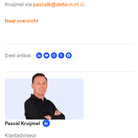
Kruijmel via
pascalk@delta-n.nl
.
Naar overzicht
×
Deel artikel
Deze website maakt gebruik
van cookies.
We gebruiken cookies om inhoud en
advertenties te personaliseren en om ons
verkeer te analyseren. We delen ook
informatie over uw gebruik van onze site
met onze advertentie- en analysepartners,
die deze kunnen combineren met andere
Pascal Kruijmel
informatie die u aan hen heeft verstrekt of
die zij hebben verzameld door uw gebruik
Klantadviseur