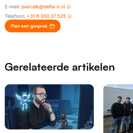
van hun diensten.
Privacybeleid
E-mail:
pascalk@delta-n.nl
Telefoon:
+31 6 300 37 525
Strikt
Prestatie
Targeting
noodzakelijk
Plan een gesprek
Functioneel
Niet-
geclassificeerd
Gerelateerde artikelen
ALLES ACCEPTEREN
ALLES AFWIJZEN
DETAILS WEERGEVEN