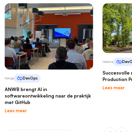
DevO
Industrie
Succesvolle 
DevOps
Production P
Overige
Lees meer
ANWB brengt AI in
softwareontwikkeling naar de praktijk
met GitHub
Lees meer