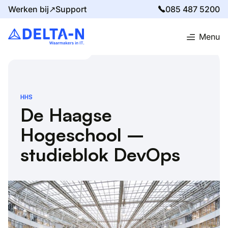
Werken bij↗
Support
085 487 5200
Menu
Home
Succesverhalen
De Haagse Hogeschool – studieblok DevOps
HHS
De Haagse
Hogeschool –
studieblok DevOps