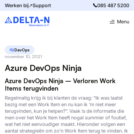
Werken bij↗
Support
085 487 5200
Menu
Home
Blog
Azure DevOps Ninja
DevOps
november 10, 2021
Azure DevOps Ninja
Azure DevOps Ninja – Verloren Work
Items terugvinden
Regelmatig krijg ik bij klanten de vraag: “Ik was laatst
bezig met een Work Item en nu kan ik ‘m niet meer
terugvinden, kun je helpen?”. Vaak is de informatie die
men over het Work Item heeft nogal summier of foutief,
wat het niet eenvoudiger maakt. Hieronder volgen een
aantal strategieën om zo’n Work Item terug te vinden. Ik