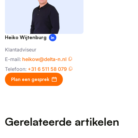
Functioneel
Niet-geclassificeerd
ALLES ACCEPTEREN
Heiko Wijtenburg
Klantadviseur
ALLES AFWIJZEN
E-mail:
heikow@delta-n.nl
Telefoon:
+31 6 511 58 079
DETAILS WEERGEVEN
Plan een gesprek
Gerelateerde artikelen