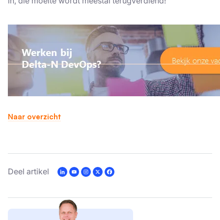
in, die moeite wordt meestal terugverdiend!
Deze website maakt gebruik van
cookies.
We gebruiken cookies om inhoud en advertenties te
personaliseren en om ons verkeer te analyseren. We
delen ook informatie over uw gebruik van onze site
Naar overzicht
met onze advertentie- en analysepartners, die deze
kunnen combineren met andere informatie die u aan
hen heeft verstrekt of die zij hebben verzameld door
uw gebruik van hun diensten.
Privacybeleid
Deel artikel
Strikt
Prestatie
Targeting
noodzakelijk