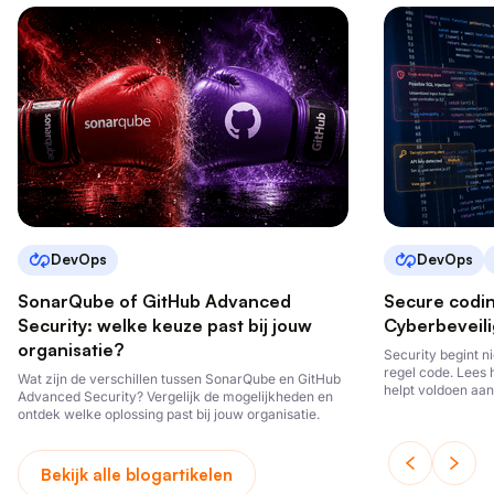
DevOps
DevOps
SonarQube of GitHub Advanced
Secure codi
Security: welke keuze past bij jouw
Cyberbeveili
organisatie?
Security begint ni
regel code. Lees 
Wat zijn de verschillen tussen SonarQube en GitHub
helpt voldoen aan
Advanced Security? Vergelijk de mogelijkheden en
ontwikkelt.
ontdek welke oplossing past bij jouw organisatie.
Bekijk alle blogartikelen