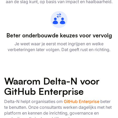
aan de slag kunt, op basis van impact en haalbaarheid.
Beter onderbouwde keuzes voor vervolg
Je weet waar je eerst moet ingrijpen en welke
verbeteringen later volgen. Dat geeft rust en richting.
×
Waarom Delta-N voor
Deze website maakt gebruik
GitHub Enterprise
van cookies.
We gebruiken cookies om inhoud en
Delta-N helpt organisaties om
GitHub Enterprise
beter
advertenties te personaliseren en om ons
te benutten. Onze consultants werken dagelijks met het
verkeer te analyseren. We delen ook
platform en kennen de inrichting, governance en