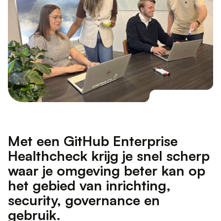
M
e
t
e
e
n
G
i
t
H
u
b
E
n
t
e
r
p
r
i
s
e
H
e
a
l
t
h
c
h
e
c
k
k
r
i
j
g
j
e
s
n
e
l
s
c
h
e
r
p
w
a
a
r
j
e
o
m
g
e
v
i
n
g
b
e
t
e
r
k
a
n
o
p
h
e
t
g
e
b
i
e
d
v
a
n
i
n
r
i
c
h
t
i
n
g
,
s
e
c
u
r
i
t
y
,
g
o
v
e
r
n
a
n
c
e
e
n
g
e
b
r
u
i
k
.