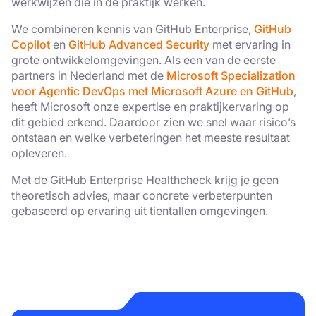
informatie over uw gebruik van onze site
werkwijzen die in de praktijk werken.
met onze advertentie- en analysepartners,
We combineren kennis van GitHub Enterprise,
GitHub
die deze kunnen combineren met andere
Copilot
en
GitHub Advanced Security
met ervaring in
informatie die u aan hen heeft verstrekt of
grote ontwikkelomgevingen. Als een van de eerste
die zij hebben verzameld door uw gebruik
partners in Nederland met de
Microsoft Specialization
van hun diensten.
Privacybeleid
voor Agentic DevOps met Microsoft Azure en GitHub
,
heeft Microsoft onze expertise en praktijkervaring op
Strikt
Prestatie
Targeting
dit gebied erkend. Daardoor zien we snel waar risico’s
noodzakelijk
ontstaan en welke verbeteringen het meeste resultaat
opleveren.
Met de GitHub Enterprise Healthcheck krijg je geen
Functioneel
Niet-
theoretisch advies, maar concrete verbeterpunten
geclassificeerd
gebaseerd op ervaring uit tientallen omgevingen.
ALLES ACCEPTEREN
ALLES AFWIJZEN