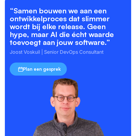
“Samen bouwen we aan een
DETAILS WEERGEVEN
ontwikkelproces dat slimmer
wordt bij elke release. Geen
hype, maar AI die écht waarde
toevoegt aan jouw software.”
Joost Voskuil | Senior DevOps Consultant
Plan een gesprek