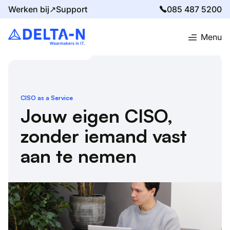
Werken bij↗
Support
085 487 5200
Menu
Home
Oplossingen
CISO as a Service
CISO as a Service
Jouw eigen CISO,
zonder iemand vast
aan te nemen