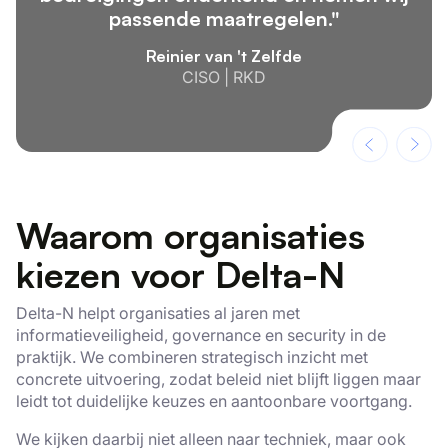
passende maatregelen."
Reinier van 't Zelfde
CISO | RKD
Waarom organisaties
×
kiezen voor Delta-N
Deze website maakt gebruik
van cookies.
Delta-N helpt organisaties al jaren met
informatieveiligheid, governance en security in de
We gebruiken cookies om inhoud en
praktijk. We combineren strategisch inzicht met
advertenties te personaliseren en om ons
concrete uitvoering, zodat beleid niet blijft liggen maar
verkeer te analyseren. We delen ook
leidt tot duidelijke keuzes en aantoonbare voortgang.
informatie over uw gebruik van onze site
met onze advertentie- en analysepartners,
We kijken daarbij niet alleen naar techniek, maar ook