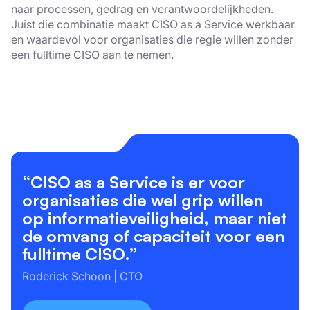
die deze kunnen combineren met andere
naar processen, gedrag en verantwoordelijkheden.
Juist die combinatie maakt CISO as a Service werkbaar
informatie die u aan hen heeft verstrekt of
en waardevol voor organisaties die regie willen zonder
die zij hebben verzameld door uw gebruik
een fulltime CISO aan te nemen.
van hun diensten.
Privacybeleid
Strikt
Prestatie
Targeting
noodzakelijk
Functioneel
Niet-
geclassificeerd
“CISO as a Service is er voor
organisaties die wel grip willen
op informatieveiligheid, maar niet
de omvang of capaciteit voor een
ALLES ACCEPTEREN
fulltime CISO.”
Roderick Schoon | CTO
ALLES AFWIJZEN