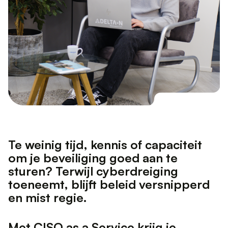
T
e
w
e
i
n
i
g
t
i
j
d
,
k
e
n
n
i
s
o
f
c
a
p
a
c
i
t
e
i
t
o
m
j
e
b
e
v
e
i
l
i
g
i
n
g
g
o
e
d
a
a
n
t
e
s
t
u
r
e
n
?
T
e
r
w
i
j
l
c
y
b
e
r
d
r
e
i
g
i
n
g
t
o
e
n
e
e
m
t
,
b
l
i
j
f
b
e
l
e
i
d
v
e
r
s
n
i
p
p
e
r
d
e
n
m
i
s
t
r
e
g
i
e
.
M
e
t
C
I
S
O
a
s
a
S
e
r
v
i
c
e
k
r
i
j
g
j
e