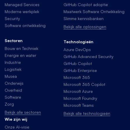
Managed Services
GitHub Copilot adoptie
Moderne werkplek
Maatwerk Software Ontwikkeling
Security
Slimme kennisbanken
Software ontwikkeling
Bekijk alle oplossingen
Sectoren
Technologieën
Bouw en Techniek
Azure DevOps
Energie en water
GitHub Advanced Security
Industrie
GitHub Copilot
Logistiek
GitHub Enterprise
Musea
Microsoft 365
Onderwijs
Microsoft 365 Copilot
Overheid
Microsoft Azure
Software
Microsoft Foundry
Zorg
Microsoft Teams
Bekijk alle sectoren
Bekijk alle technologieën
Wie zijn wij
Onze AI-visie