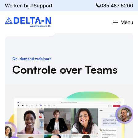
Werken bij↗
Support
085 487 5200
Menu
Home
Evenementen
Controle over Teams
On-demand webinars
Controle over Teams