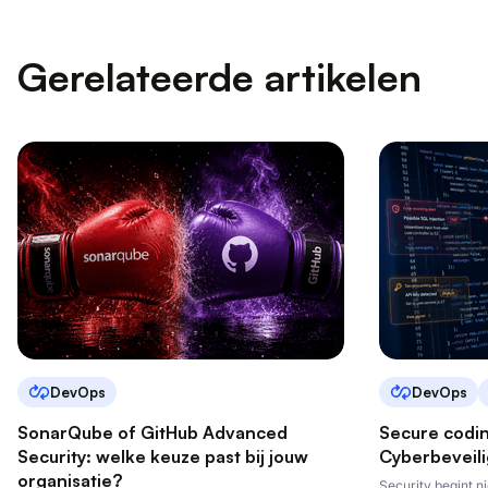
Gerelateerde artikelen
DevOps
DevOps
SonarQube of GitHub Advanced
Secure codi
Security: welke keuze past bij jouw
Cyberbeveili
organisatie?
Security begint ni