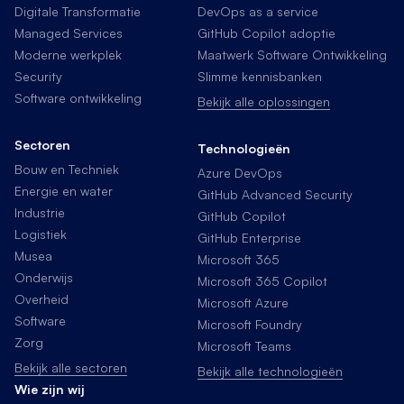
Digitale Transformatie
DevOps as a service
Managed Services
GitHub Copilot adoptie
Moderne werkplek
Maatwerk Software Ontwikkeling
Security
Slimme kennisbanken
Software ontwikkeling
Bekijk alle oplossingen
Sectoren
Technologieën
Bouw en Techniek
Azure DevOps
Energie en water
GitHub Advanced Security
Industrie
GitHub Copilot
Logistiek
GitHub Enterprise
Musea
Microsoft 365
Onderwijs
Microsoft 365 Copilot
Overheid
Microsoft Azure
Software
Microsoft Foundry
Zorg
Microsoft Teams
Bekijk alle sectoren
Bekijk alle technologieën
Wie zijn wij