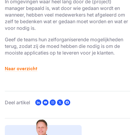
In omgevingen waar heel lang door de (project)
×
manager bepaald is, wat door wie gedaan wordt en
Deze website maakt gebruik
wanneer, hebben veel medewerkers het afgeleerd om
van cookies.
zelf te bedenken wat er gedaan moet worden en wat er
voor nodig is.
We gebruiken cookies om inhoud en
advertenties te personaliseren en om ons
Geef de teams hun zelforganiserende mogelijkheden
verkeer te analyseren. We delen ook
terug, zodat zij de moed hebben die nodig is om de
mooiste applicaties op te leveren voor je klanten.
informatie over uw gebruik van onze site
met onze advertentie- en analysepartners,
die deze kunnen combineren met andere
Naar overzicht
informatie die u aan hen heeft verstrekt of
die zij hebben verzameld door uw gebruik
van hun diensten.
Privacybeleid
Deel artikel
Strikt
Prestatie
Targeting
noodzakelijk
Functioneel
Niet-