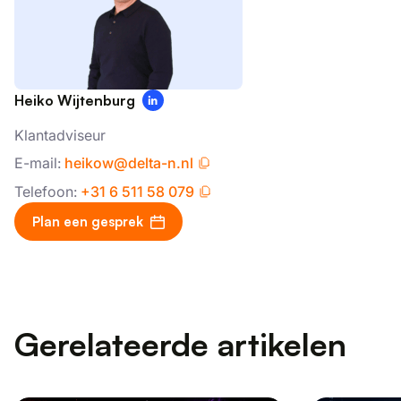
geclassificeerd
Heiko Wijtenburg
ALLES ACCEPTEREN
Klantadviseur
ALLES AFWIJZEN
E-mail:
heikow@delta-n.nl
Telefoon:
+31 6 511 58 079
DETAILS WEERGEVEN
Plan een gesprek
Gerelateerde artikelen