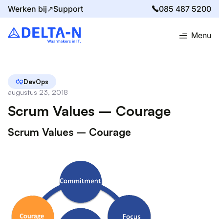
Werken bij↗
Support
085 487 5200
Menu
Home
Blog
Scrum Values – Courage
DevOps
augustus 23, 2018
Scrum Values – Courage
Scrum Values – Courage