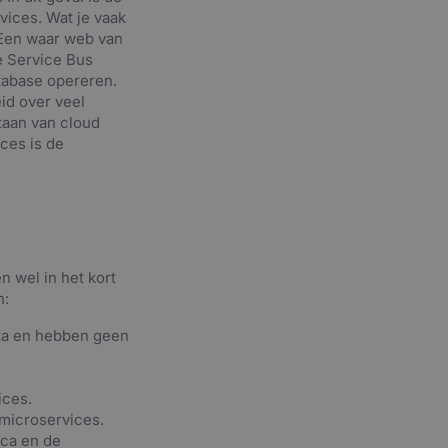
vices. Wat je vaak
 Een waar web van
se Service Bus
atabase opereren.
id over veel
taan van cloud
ces is de
n wel in het kort
n:
ata en hebben geen
ices.
microservices.
ica en de