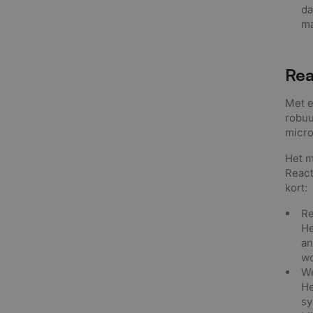
da
ma
Rea
Met e
robuu
micro
Het m
React
kort:
Re
He
an
wo
We
He
sy