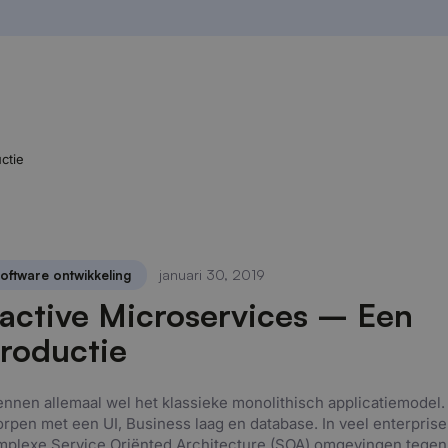
ctie
januari 30, 2019
oftware ontwikkeling
active Microservices – Een
troductie
nnen allemaal wel het klassieke monolithisch applicatiemodel.
rpen met een UI, Business laag en database. In veel enterpri
mplexe Service Oriënted Architecture (SOA) omgevingen tegen. I