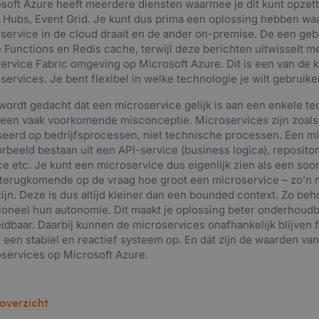
soft Azure heeft meerdere diensten waarmee je dit kunt opzett
 Hubs, Event Grid. Je kunt dus prima een oplossing hebben waa
service in de cloud draait en de ander on-premise. De een ge
 Functions en Redis cache, terwijl deze berichten uitwisselt m
ervice Fabric omgeving op Microsoft Azure. Dit is een van de 
services. Je bent flexibel in welke technologie je wilt gebruike
wordt gedacht dat een microservice gelijk is aan een enkele te
s een vaak voorkomende misconceptie. Microservices zijn zoal
eerd op bedrijfsprocessen, niet technische processen. Een m
orbeeld bestaan uit een API-service (business logica), repositor
ce etc. Je kunt een microservice dus eigenlijk zien als een soor
terugkomende op de vraag hoe groot een microservice – zo’n mi
ijn. Deze is dus altijd kleiner dan een bounded context. Zo be
ioneel hun autonomie. Dit maakt je oplossing beter onderhoud
eidbaar. Daarbij kunnen de microservices onafhankelijk blijven 
t een stabiel en reactief systeem op. En dát zijn de waarden va
services op Microsoft Azure.
overzicht