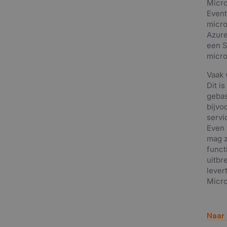
Micro
Event
micro
Azure
een S
micro
Vaak 
Dit i
gebas
bijvo
servi
Even 
mag z
funct
uitbr
lever
Micro
Naar 