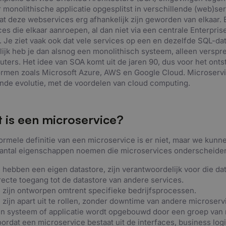
r monolithische applicatie opgesplitst in verschillende (web)ser
dat deze webservices erg afhankelijk zijn geworden van elkaar.
ces die elkaar aanroepen, al dan niet via een centrale Enterpri
. Je ziet vaak ook dat vele services op een en dezelfde SQL-d
lijk heb je dan alsnog een monolithisch systeem, alleen verspre
ters. Het idee van SOA komt uit de jaren 90, dus voor het onts
ormen zoals Microsoft Azure, AWS en Google Cloud. Microservi
nde evolutie, met de voordelen van cloud computing.
 is een microservice?
ormele definitie van een microservice is er niet, maar we kunne
antal eigenschappen noemen die microservices onderscheide
 hebben een eigen datastore, zijn verantwoordelijk voor die d
recte toegang tot de datastore van andere services.
 zijn ontworpen omtrent specifieke bedrijfsprocessen.
 zijn apart uit te rollen, zonder downtime van andere microserv
n systeem of applicatie wordt opgebouwd door een groep van 
ordat een microservice bestaat uit de interfaces, business log