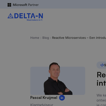
Home
Blog
Reactive Microservices – Een introdu
S
Re
in
We ke
Pascal Kruijmel
ontwo
Klantadviseur
je co