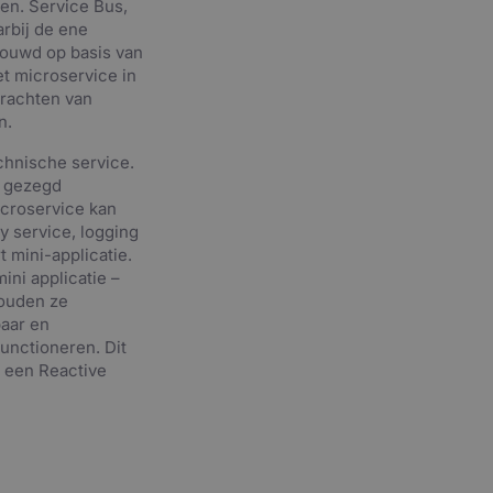
en. Service Bus,
rbij de ene
bouwd op basis van
et microservice in
krachten van
n.
chnische service.
s gezegd
icroservice kan
y service, logging
t mini-applicatie.
ni applicatie –
houden ze
baar en
functioneren. Dit
n een Reactive