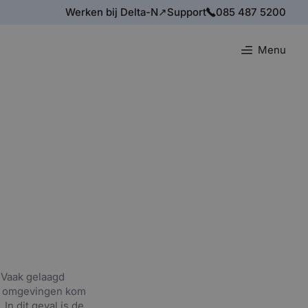
Werken bij Delta-N↗
Support
085 487 5200
Menu
 Vaak gelaagd
se omgevingen kom
n dit geval is de