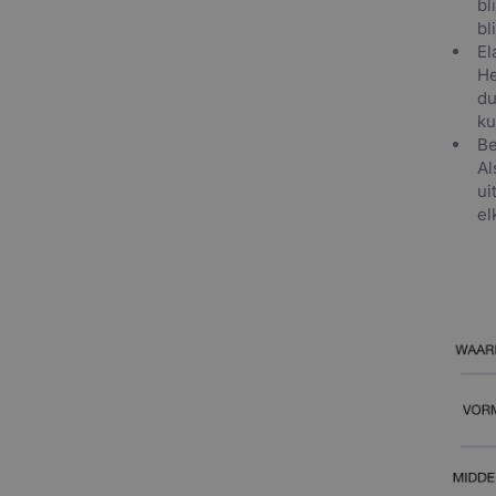
bl
bl
El
He
du
ku
Be
Al
ui
el