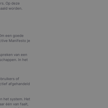
ers. Op deze
haald worden.
. Om een goede
ctive Manifesto je
 spreken van een
schappen. In het
bruikers of
ctief afgehandeld
nen het system. Het
r één van faalt,