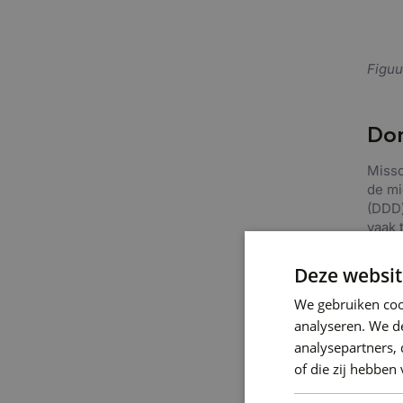
Figuu
Dom
Missc
de mi
(DDD)
vaak 
vraag
conte
Deze websit
een a
het m
We gebruiken coo
scrip
analyseren. We de
uitle
analysepartners,
are B
of die zij hebbe