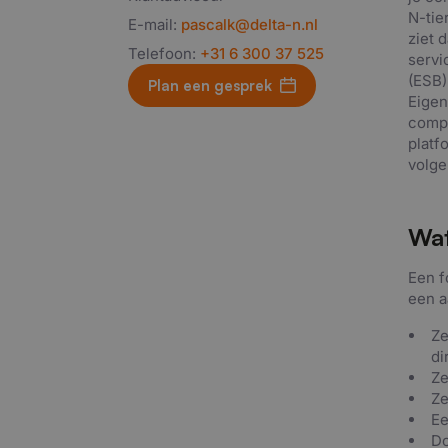
N-tie
E-mail:
pascalk@delta-n.nl
ziet 
Telefoon:
+31 6 300 37 525
servi
(ESB)
Plan een gesprek
Eigen
compu
platf
volge
Wat
Een f
een a
Ze
di
Ze
Ze
Ee
Do