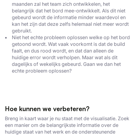
maanden zal het team zich ontwikkelen, het
belangrijk dat het bord mee-ontwikkelt. Als dit niet
gebeurd wordt de informatie minder waardevol en
kan het zijn dat deze zelfs helemaal niet meer wordt
gebruikt.
Niet het echte probleem oplossen welke op het bord
×
getoond wordt. Wat vaak voorkomt is dat de build
Deze website maakt gebruik
faalt, en dus rood wordt, en dat dan alleen de
huidige error wordt verholpen. Maar wat als dit
van cookies.
dagelijks of wekelijks gebeurd. Gaan we dan het
We gebruiken cookies om inhoud en
echte probleem oplossen?
advertenties te personaliseren en om ons
verkeer te analyseren. We delen ook
informatie over uw gebruik van onze site
met onze advertentie- en analysepartners,
die deze kunnen combineren met andere
Hoe kunnen we verbeteren?
informatie die u aan hen heeft verstrekt of
Breng in kaart waar je nu staat met de visualisatie. Zoek
die zij hebben verzameld door uw gebruik
een manier om de belangrijkste informatie over de
van hun diensten.
Privacybeleid
huidige staat van het werk en de ondersteunende