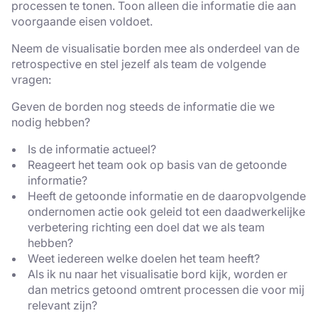
processen te tonen. Toon alleen die informatie die aan
Strikt
Prestatie
Targeting
voorgaande eisen voldoet.
noodzakelijk
Neem de visualisatie borden mee als onderdeel van de
retrospective en stel jezelf als team de volgende
Functioneel
Niet-
vragen:
geclassificeerd
Geven de borden nog steeds de informatie die we
nodig hebben?
Is de informatie actueel?
Reageert het team ook op basis van de getoonde
ALLES ACCEPTEREN
informatie?
Heeft de getoonde informatie en de daaropvolgende
ALLES AFWIJZEN
ondernomen actie ook geleid tot een daadwerkelijke
verbetering richting een doel dat we als team
hebben?
DETAILS WEERGEVEN
Weet iedereen welke doelen het team heeft?
Als ik nu naar het visualisatie bord kijk, worden er
dan metrics getoond omtrent processen die voor mij
relevant zijn?