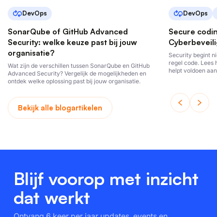
DevOps
DevOps
SonarQube of GitHub Advanced
Secure codi
Security: welke keuze past bij jouw
Cyberbeveili
organisatie?
Security begint ni
regel code. Lees 
Wat zijn de verschillen tussen SonarQube en GitHub
helpt voldoen aan
Advanced Security? Vergelijk de mogelijkheden en
ontwikkelt.
ontdek welke oplossing past bij jouw organisatie.
Bekijk alle blogartikelen
Blijf voorop met inzicht
dat werkt
Ontvang 6 keer per jaar updates, events en