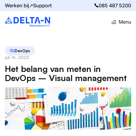
Werken bij↗
Support
085 487 5200
Menu
Home
Blog
Het belang van meten in DevOps – Visual management
DevOps
juli 16, 2022
Het belang van meten in
DevOps – Visual management