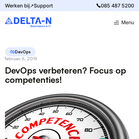
Werken bij↗
Support
085 487 5200
Menu
Home
Blog
DevOps verbeteren? Focus op competenties!
DevOps
februari 6, 2019
DevOps verbeteren? Focus op
competenties!