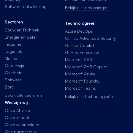
Software ontwikkeling
Bekijk alle oplossingen
Sectoren
Technologieën
Bouw en Techniek
Azure DevOps
Energie en water
GitHub Advanced Security
Industrie
GitHub Copilot
Logistiek
GitHub Enterprise
Musea
Microsoft 365
Onderwijs
Microsoft 365 Copilot
Overheid
Microsoft Azure
Software
Microsoft Foundry
Zorg
Microsoft Teams
Bekijk alle sectoren
Bekijk alle technologieën
Wie zijn wij
Onze AI-visie
Onze impact
Onze waarmakers
Ons partnership