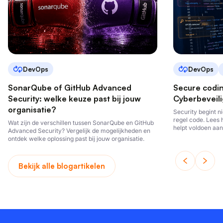
DevOps
DevOps
SonarQube of GitHub Advanced
Secure codi
Security: welke keuze past bij jouw
Cyberbeveili
organisatie?
Security begint ni
regel code. Lees 
Wat zijn de verschillen tussen SonarQube en GitHub
helpt voldoen aan
Advanced Security? Vergelijk de mogelijkheden en
ontwikkelt.
ontdek welke oplossing past bij jouw organisatie.
Bekijk alle blogartikelen